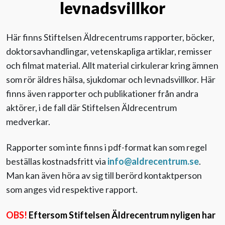
levnadsvillkor
Till Äldre i centrum
Här finns Stiftelsen Äldrecentrums rapporter, böcker,
doktorsavhandlingar, vetenskapliga artiklar, remisser
och filmat material. Allt material cirkulerar kring ämnen
som rör äldres hälsa, sjukdomar och levnadsvillkor. Här
finns även rapporter och publikationer från andra
aktörer, i de fall där Stiftelsen Äldrecentrum
medverkar.
Rapporter som inte finns i pdf-format kan som regel
beställas kostnadsfritt via
info@aldrecentrum.se
.
Man kan även höra av sig till berörd kontaktperson
som anges vid respektive rapport.
OBS!
Eftersom Stiftelsen Äldrecentrum nyligen har