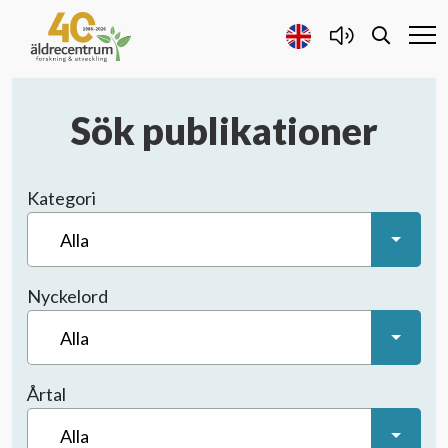
Sök publikationer
Forskning och Utveckling
Samarbete
Kategori
Alla
Projekt
Nyckelord
Publicerat
Alla
Allt publicerat
Årtal
Rapporter
Alla