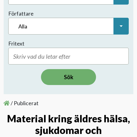
Vetenskapliga publikationer
Författare
Böcker
Alla
Filmmaterial
Fritext
Om oss
Kontakta oss
Evenemang
/
Publicerat
Aktuellt
Material kring äldres hälsa,
sjukdomar och
Nyhetsbrev