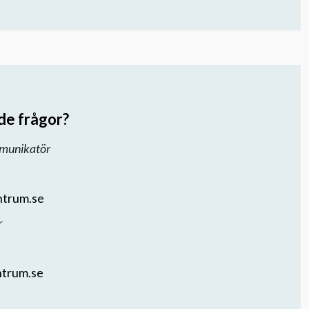
de frågor?
munikatör
ntrum.se
r
ntrum.se