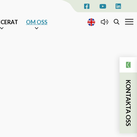
ICERAT
OM OSS
KONTAKTA OSS
Kontakta oss
Pressrum
EVENEMANG
KONTAKTA OSS
AKTUELLT
sjukhusvistelse
NYHETSBREV
ka insatser
TILL ÄLDRE I CENTRUM