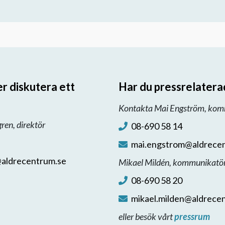
er diskutera ett
Har du pressrelatera
Kontakta Mai Engström, kom
en, direktör
08-690 58 14
mai.engstrom@aldrece
aldrecentrum.se
Mikael Mildén, kommunikatö
08-690 58 20
mikael.milden@aldrece
eller besök vårt
pressrum