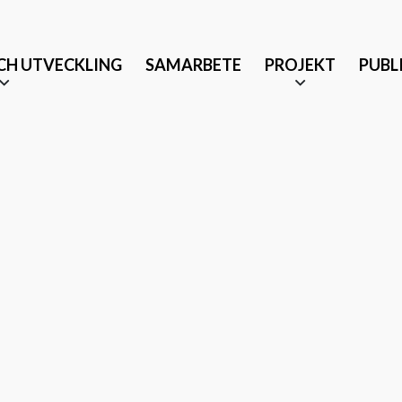
CH UTVECKLING
SAMARBETE
PROJEKT
PUBL
Äldrevänlig stad
änst och partnerskap
Tryggt mottagande efter 
Musikbaserade terapeutis