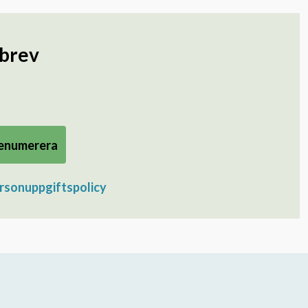
sbrev
enumerera
rsonuppgiftspolicy