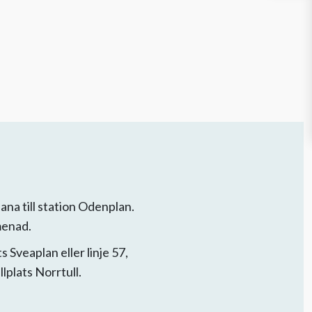
na till station Odenplan.
menad.
ats Sveaplan eller linje 57,
llplats Norrtull.