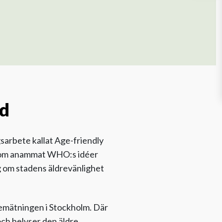
ad
sarbete kallat Age-friendly
r som anammat WHO:s idéer
ng om stadens äldrevänlighet
emätningen i Stockholm. Där
och belyser den äldre