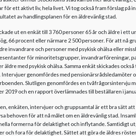
för ett aktivt liv, hela livet. Vi tog också fram förslag på
sultatet av handlingsplanen för en äldrevänlig stad.
ckade ut en enkät till 3 760 personer 65 år och äldre i ett u
ög, 66 procent eller närmare 2 500 personer. För att nå gr
äldre invandrare och personer med psykisk ohälsa eller mis
presentanter för minoritetsgrupper, invandrarföreningar, p
 äldre med psykisk ohälsa. Samma enkät skickades också til
. Intervjuer genomfördes med pensionärsrådsledamöter o
orboenden. Slutligen genomfördes en tvåfrågorsintervju me
 2019 och en rapport överlämnades till beställaren i janu
n, enkäten, intervjuer och gruppsamtal är ett bra sätt at
sa behoven för att nå målet om en äldrevänlig stad. Insam
nella formerna för delaktighet och inflytande. Samtidigt u
mer och fora för delaktighet. Sättet att göra de äldres röster