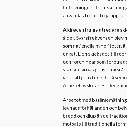
befolkningens förutsättningar 
användas för att följa upp re
Äldrecentrums utredare
ski
ålder. Svarsfrekvensen blev h
som nationella minoriteter, 
enkät. Den skickades till re
och föreningar som företräder
stadsdelarnas pensionärsråd
vid träffpunkter och på seni
Arbetet avslutades i december
Arbetet med baslinjemätninge
levnadsförhållanden och bely
bredd och djup än de traditio
motsats till traditionella for