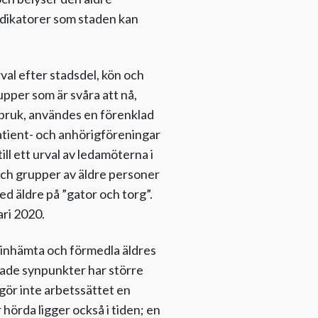
 indikatorer som staden kan
rval efter stadsdel, kön och
upper som är svåra att nå,
sbruk, användes en förenklad
atient- och anhörigföreningar
l ett urval av ledamöterna i
ch grupper av äldre personer
d äldre på ”gator och torg”.
ari 2020.
t inhämta och förmedla äldres
lade synpunkter har större
tgör inte arbetssättet en
 hörda ligger också i tiden; en