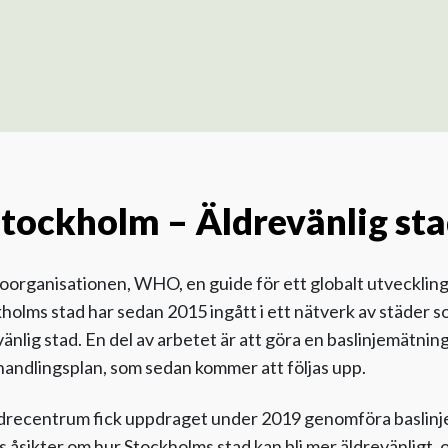
tockholm – Äldrevänlig st
oorganisationen, WHO, en guide för ett globalt utveckling
kholms stad har sedan 2015 ingått i ett nätverk av städe
änlig stad. En del av arbetet är att göra en baslinjemätni
handlingsplan, som sedan kommer att följas upp.
Äldrecentrum fick uppdraget under 2019 genomföra baslinj
 åsikter om hur Stockholms stad kan bli mer äldrevänligt, 