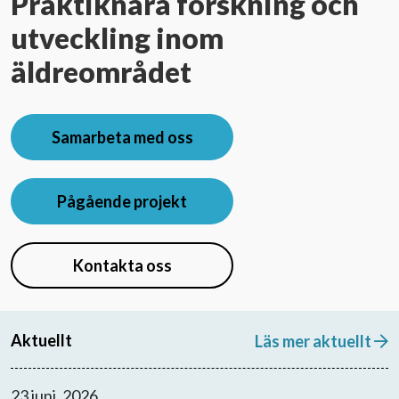
Praktiknära forskning och
utveckling inom
Evenemang
äldreområdet
Aktuellt
Samarbeta med oss
Nyhetsbrev
Pågående projekt
Till Äldre i centrum
Kontakta oss
Aktuellt
Läs mer aktuellt
23 juni, 2026