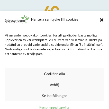
Hantera samtycke till cookies
STIFTELSEN STOCKHOLMS LÄNS ÄLDRECENTRUM
Vi använder webbkakor (cookies) för att ge dig den bästa möjliga
upplevelsen av vår webbplats. Vill du veta vad vi samlar in? Klicka på
Sveavägen 155, 113 46 Stockholm
nedåtpilen bredvid varje enskild cookie under fliken "Se inställningar".
08 - 690 58 00
Nödvändiga cookies kan inte väljas bort och information kan komma
att hanteras av tredje part.
info@aldrecentrum.se
Våra medarbetare
Talande webb
Godkänn alla
Cookiepolicy
Avböj
Personuppgiftspolicy
Se inställningar
Personuppgiftspolicy