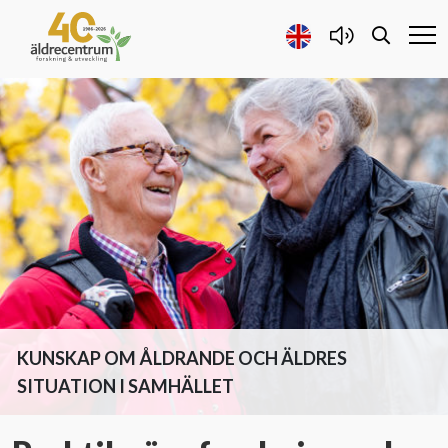
Forskning och Utveckling
Samarbete
Projekt
Publicerat
KUNSKAP OM ÅLDRANDE OCH ÄLDRES
Om oss
SITUATION I SAMHÄLLET
Kontakta oss