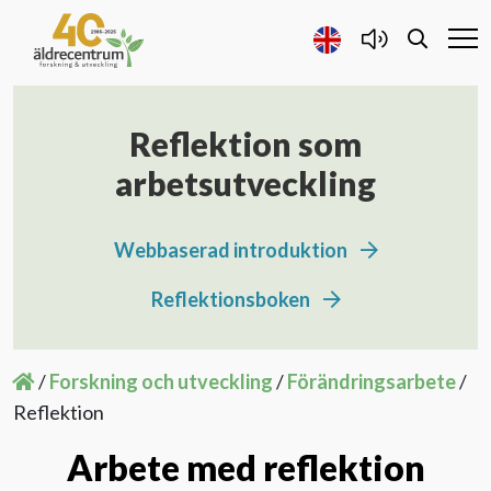
Reflektion som
Forskning och Utveckling
arbetsutveckling
Samarbete
Webbaserad introduktion
Projekt
Reflektionsboken
Publicerat
/
Forskning och utveckling
/
Förändringsarbete
/
Reflektion
Om oss
Arbete med reflektion
Kontakta oss