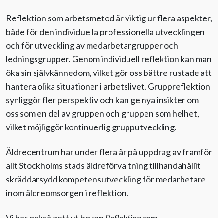
Reflektion som arbetsmetod är viktig ur flera aspekter,
Evenemang
både för den individuella professionella utvecklingen
och för utveckling av medarbetargrupper och
Aktuellt
ledningsgrupper. Genom individuell reflektion kan man
öka sin självkännedom, vilket gör oss bättre rustade att
Nyhetsbrev
hantera olika situationer i arbetslivet. Gruppreflektion
synliggör fler perspektiv och kan ge nya insikter om
Till Äldre i centrum
oss som en del av gruppen och gruppen som helhet,
vilket möjliggör kontinuerlig grupputveckling.
Äldrecentrum har under flera år på uppdrag av framför
allt Stockholms stads äldreförvaltning tillhandahållit
skräddarsydd kompetensutveckling för medarbetare
inom äldreomsorgen i reflektion.
Vi har också gett ut boken
Reflektion som