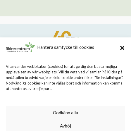
Hantera samtycke till cookies
STIFTELSEN STOCKHOLMS LÄNS ÄLDRECENTRUM
Vi använder webbkakor (cookies) för att ge dig den bästa möjliga
upplevelsen av vår webbplats. Vill du veta vad vi samlar in? Klicka på
Sveavägen 155, 113 46 Stockholm
nedåtpilen bredvid varje enskild cookie under fliken "Se inställningar".
08 - 690 58 00
Nödvändiga cookies kan inte väljas bort och information kan komma
att hanteras av tredje part.
info@aldrecentrum.se
Våra medarbetare
Talande webb
Godkänn alla
Cookiepolicy
Avböj
Personuppgiftspolicy