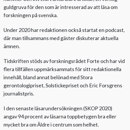
guldgruva för den som är intresserad av att läsa om
Till Äldre i centrum
forskningen på svenska.
Under 2020 har redaktionen också startat en podcast,
där man tillsammans med gäster diskuterar aktuella
ämnen.
Tidskriften stöds av forskningsrådet Forte och har vid
flera tillfällen uppmärksammats för sitt redaktionella
innehåll, bland annat belönad med Stora
gerontologipriset, Solstickepriset och Eric Forsgrens
journalistpris.
I den senaste läsarundersökningen (SKOP 2020)
angav 94 procent av läsarna toppbetygen bra eller
mycket bra om Äldre i centrum som helhet.