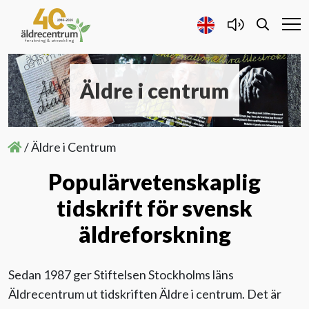
Äldre i centrum
Forskning och Utveckling
Samarbete
/
Äldre i Centrum
Populärvetenskaplig
Projekt
tidskrift för svensk
Publicerat
äldreforskning
Om oss
Sedan 1987 ger Stiftelsen Stockholms läns
Äldrecentrum ut tidskriften Äldre i centrum. Det är
Om Stiftelsen Äldrecentrum