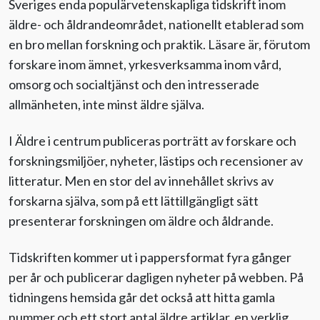
Sveriges enda populärvetenskapliga tidskrift inom
Medarbetare
äldre- och åldrandeområdet, nationellt etablerad som
en bro mellan forskning och praktik. Läsare är, förutom
Styrelse
forskare inom ämnet, yrkesverksamma inom vård,
omsorg och socialtjänst och den intresserade
Tidningen Äldre i centrum
allmänheten, inte minst äldre själva.
Kontakta oss
I Äldre i centrum publiceras porträtt av forskare och
forskningsmiljöer, nyheter, lästips och recensioner av
Kontakta oss
litteratur. Men en stor del av innehållet skrivs av
forskarna själva, som på ett lättillgängligt sätt
Evenemang
presenterar forskningen om äldre och åldrande.
Aktuellt
Tidskriften kommer ut i pappersformat fyra gånger
per år och publicerar dagligen nyheter på webben. På
tidningens hemsida går det också att hitta gamla
Nyhetsbrev
nummer och ett stort antal äldre artiklar, en verklig