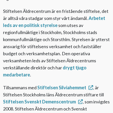
Till Äldre i centrum
Stiftelsen Äldrecentrum är en fristående stiftelse,
det
är alltså
våra
stadgar
som
styr vårt
ändamål.
Arbetet
leds av en politisk styrelse
som utses av
regionfullmäktige i Stockholm, Stockholms stads
kommunfullmäktige och Storsthlm. Styrelsen är ytterst
ansvarig för stiftelsens verksamhet och fastställer
budget och verksamhetsplan. Den operativa
verksamheten leds av Stiftelsen Äldrecentrums
verkställande direktör och har
drygt tjugo
medarbetare
.
Tillsammans med
Stiftelsen Silviahemmet
, är
Stiftelsen Stockholms läns Äldrecentrum stiftare till
Stiftelsen Svenskt Demenscentrum
, som
invigdes
2008
. Stiftelsen Äldrecentrum och Svenskt