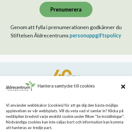
Prenumerera
Genom att fylla i prenumerationen godkänner du
Stiftelsen Äldrecentrums
personuppgiftspolicy
Hantera samtycke till cookies
STIFTELSEN STOCKHOLMS LÄNS ÄLDRECENTRUM
Vi använder webbkakor (cookies) för att ge dig den bästa möjliga
upplevelsen av vår webbplats. Vill du veta vad vi samlar in? Klicka på
Sveavägen 155, 113 46 Stockholm
nedåtpilen bredvid varje enskild cookie under fliken "Se inställningar".
08 - 690 58 00
Nödvändiga cookies kan inte väljas bort och information kan komma
att hanteras av tredje part.
info@aldrecentrum.se