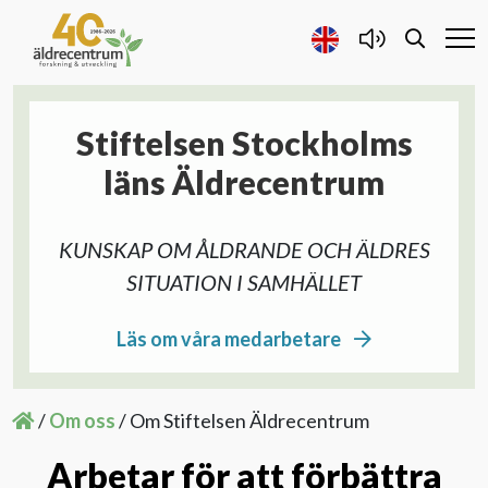
Stiftelsen Stockholms
Forskning och Utveckling
läns Äldrecentrum
Samarbete
KUNSKAP OM ÅLDRANDE OCH ÄLDRES
Projekt
SITUATION I SAMHÄLLET
Läs om våra medarbetare
Publicerat
Om oss
/
Om oss
/
Om Stiftelsen Äldrecentrum
Om Stiftelsen Äldrecentrum
Arbetar för att förbättra