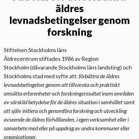
äldres
Medarbetare
levnadsbetingelser genom
Styrelse
forskning
Tidningen Äldre i centrum
Stiftelsen Stockholms läns
Kontakta oss
Äldrecentrum
stiftades
1986
av Region
Stockholm
(dåvarande Stockholms läns landsting)
och
Kontakta oss
Stockholms stad
med
syfte
att
:
förbättra de äldres
levnadsbetingelser
genom att tillvarata och praktiskt
Evenemang
omsätta erfarenheter och forskningsresultat inom områden
av särskild betydelse för de äldres situation i samhället samt
att själv initiera och genomföra forskning och utveckling
Aktuellt
avseende de äldres förhållanden, i egen verksamhet eller i
samarbete med eller på uppdrag av andra kommuner eller
Nyhetsbrev
organisationer
.