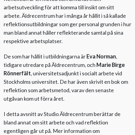
arbetsutveckling för att komma till insikt om sitt
Evenemang
arbete. Äldrecentrum har i många år hållit i så kallade
reflektionsutbildningar som ger personal grunden i hur
man bland annat håller reflekterande samtal på sina
Aktuellt
respektive arbetsplatser.
Nyhetsbrev
De som har hållit i utbildningarna är
Eva Norman
,
tidigare utredare på Äldrecentrum, och
Marie Birge
Till Äldre i centrum
Rönnerfält
, universitetsadjunkt i socialt arbete vid
Stockholms universitet. De har även skrivit en bok om
reflektion som arbetsmetod, varav den senaste
utgåvan kom ut förra året.
I detta avsnitt av Studio Äldrecentrum berättar de
bland annat om sitt arbete och vad reflektion
egentligen går ut på. Mer information om