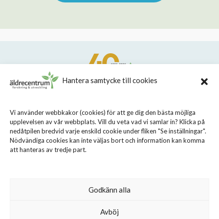
Hantera samtycke till cookies
STIFTELSEN STOCKHOLMS LÄNS ÄLDRECENTRUM
Vi använder webbkakor (cookies) för att ge dig den bästa möjliga
upplevelsen av vår webbplats. Vill du veta vad vi samlar in? Klicka på
Sveavägen 155, 113 46 Stockholm
nedåtpilen bredvid varje enskild cookie under fliken "Se inställningar".
08 - 690 58 00
Nödvändiga cookies kan inte väljas bort och information kan komma
att hanteras av tredje part.
info@aldrecentrum.se
Våra medarbetare
Talande webb
Godkänn alla
Cookiepolicy
Avböj
Personuppgiftspolicy