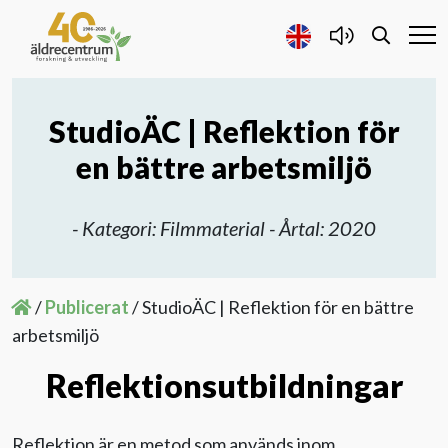
StudioÄC | Reflektion för
Forskning och Utveckling
en bättre arbetsmiljö
Samarbete
- Kategori: Filmmaterial - Årtal: 2020
Projekt
/
Publicerat
/
StudioÄC | Reflektion för en bättre
Publicerat
arbetsmiljö
Om oss
Reflektionsutbildningar
Kontakta oss
Reflektion är en metod som används inom