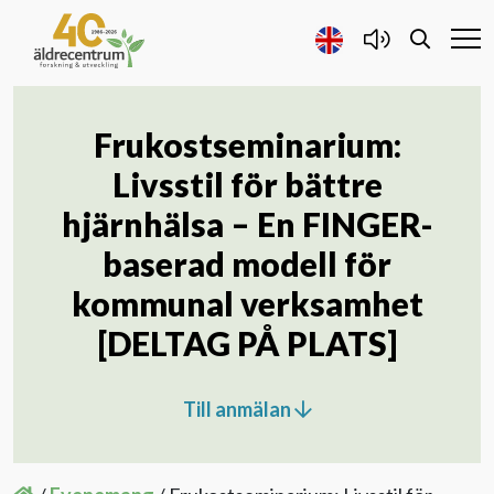
Frukostseminarium:
Forskning och Utveckling
Livsstil för bättre
Samarbete
hjärnhälsa – En FINGER-
baserad modell för
Projekt
kommunal verksamhet
[DELTAG PÅ PLATS]
Publicerat
Till anmälan
Om oss
Kontakta oss