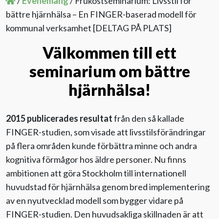
/
Evenemang
/
Frukostseminarium: Livsstil för
bättre hjärnhälsa – En FINGER-baserad modell för
Evenemang
kommunal verksamhet [DELTAG PÅ PLATS]
Välkommen till ett
Aktuellt
seminarium om bättre
Nyhetsbrev
hjärnhälsa!
Till Äldre i centrum
2015 publicerades resultat
från den så kallade
FINGER-studien, som visade att livsstilsförändringar
på flera områden kunde förbättra minne och andra
kognitiva förmågor hos äldre personer. Nu finns
ambitionen att göra Stockholm till internationell
huvudstad för hjärnhälsa genom bred implementering
av en nyutvecklad modell som bygger vidare på
FINGER-studien. Den huvudsakliga skillnaden är att