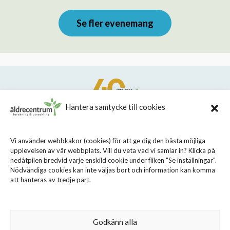
Se fler evenemang
Hantera samtycke till cookies
STIFTELSEN STOCKHOLMS LÄNS ÄLDRECENTRUM
Vi använder webbkakor (cookies) för att ge dig den bästa möjliga
upplevelsen av vår webbplats. Vill du veta vad vi samlar in? Klicka på
Sveavägen 155, 113 46 Stockholm
nedåtpilen bredvid varje enskild cookie under fliken "Se inställningar".
08 - 690 58 00
Nödvändiga cookies kan inte väljas bort och information kan komma
att hanteras av tredje part.
info@aldrecentrum.se
Våra medarbetare
Talande webb
Godkänn alla