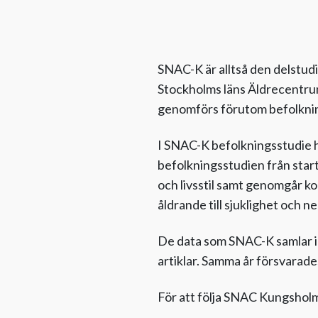
SNAC-K är alltså den delstud
Stockholms läns Äldrecentrum
genomförs förutom befolkni
I SNAC-K befolkningsstudie 
befolkningsstudien från start
och livsstil samt genomgår ko
åldrande till sjuklighet och 
De data som SNAC-K samlar in
artiklar. Samma år försvarad
För att följa SNAC Kungsholm