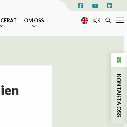
ICERAT
OM OSS
KONTAKTA OSS
EVENEMANG
AKTUELLT
KONTAKTA OSS
NYHETSBREV
ien
TILL ÄLDRE I CENTRUM
sjukhusvistelse
ka insatser