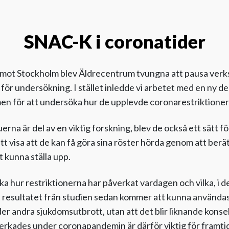
SNAC-K i coronatider
l mot Stockholm blev Äldrecentrum tvungna att pausa ver
 för undersökning. I stället inledde vi arbetet med en ny dels
en för att undersöka hur de upplevde coronarestriktioner
erna är del av en viktig forskning, blev de också ett sätt 
t visa att de kan få göra sina röster hörda genom att berä
t kunna ställa upp.
ka hur restriktionerna har påverkat vardagen och vilka, i d
 resultatet från studien sedan kommer att kunna användas i
der andra sjukdomsutbrott, utan att det blir liknande kon
erkades under coronapandemin är därför viktig för framti