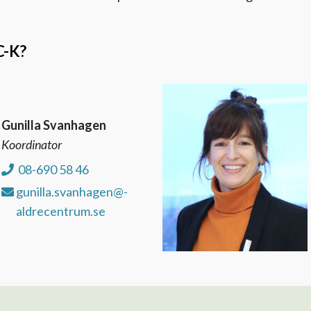
C-K?
Gunilla Svanhagen
Koordinator
08-690 58 46
gunilla.svanhagen@-
aldrecentrum.se