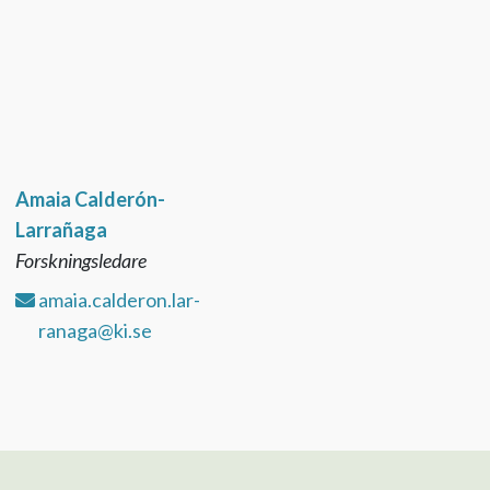
Amaia Calderón-
Larrañaga
Forskningsledare
amaia.calderon.lar-
ranaga@ki.se