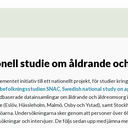
nell studie om åldrande oc
ntet initiativ till ett nationellt projekt, för studier kring
befolkningsstudien SNAC, Swedish national study on a
vidbaserade datainsamlingar om åldrande och äldreomsorg i
e (Eslöv, Hässleholm, Malmö, Osby och Ystad), samt Stockh
rna. Undersökningarna sker genom att personer över 60 år
kningar och intervjuer. De följs sedan upp med jämna mel