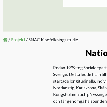
/
Projekt
/
SNAC-K befolkningsstudie
Natio
Redan 1999 tog Socialdeparteme
Sverige. Detta ledde fram till
startade longitudinella, indi
Nordanstig, Karlskrona, Skån
Kungsholmen och på Essingeöa
och får genomgå hälsoundersö