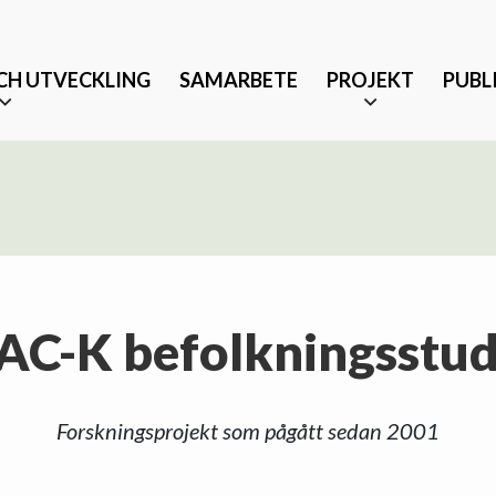
CH UTVECKLING
SAMARBETE
PROJEKT
PUBL
AC-K befolkningsstud
Äldrevänlig stad
änst och partnerskap
Tryggt mottagande efter 
Forskningsprojekt som pågått sedan 2001
Musikbaserade terapeutis