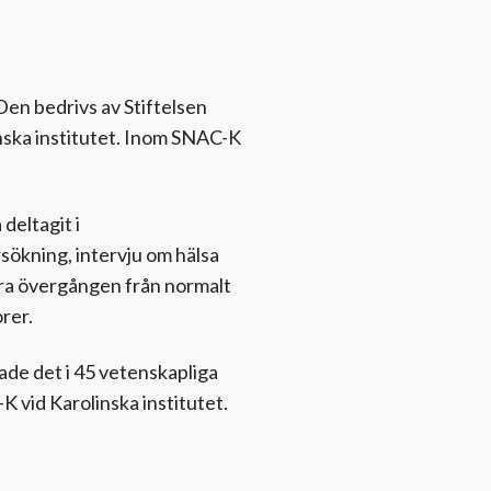
en bedrivs av Stiftelsen
nska institutet. Inom SNAC-K
eltagit i
rsökning, intervju om hälsa
dera övergången från normalt
rer.
de det i 45 vetenskapliga
 vid Karolinska institutet.