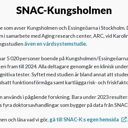
SNAC-Kungsholmen
ie som avser Kungsholmen och Essingeöarna i Stockholm. D
 i samarbete med Aging research center, ARC, vid Karoli
ngsstudien
även en vårdsystemstudie
.
har 5 020 personer boende på Kungsholmen/Essingeöarna d
en fram till 2024. Alla deltagare genomgår en klinisk unde
gnitiva tester. Syftet med studien är bland annat att stu
nedsatt funktionsförmåga samt kartlägga risk- och friskfakto
 används i pågående forskning. Bara under 2023 resultera
es fyra doktorsavhandlingar som bygger på data från SNAC-K
en och läsa vad vi gör,
gå till SNAC-K:s egen hemsida
.