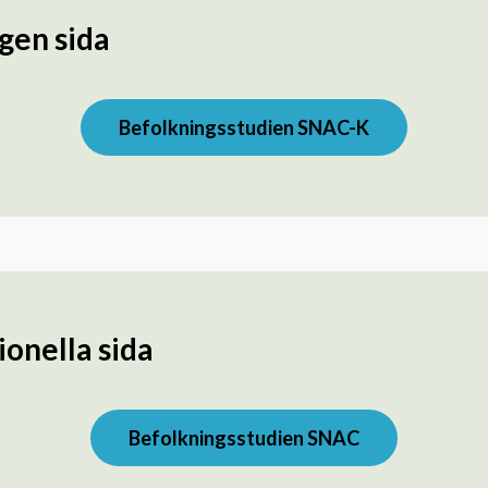
gen sida
Befolkningsstudien SNAC-K
onella sida
Befolkningsstudien SNAC