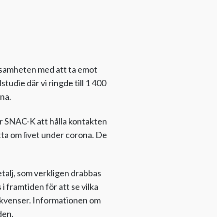
ksamheten med att ta emot
tudie där vi ringde till 1 400
na.
för SNAC-K att hålla kontakten
tta om livet under corona. De
etalj, som verkligen drabbas
 framtiden för att se vilka
sekvenser. Informationen om
den.