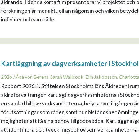
åldrande. I denna korta film presenterar vi projektet och 
forskningen är mer aktuell än någonsin och vilken betydel
individer och samhälle.
Kartläggning av dagverksamheter i Stockhol
2026 / Åsa von Berens, Sarah Wallcook, Elin Jakobsson, Charlott
Rapport 2026:1. Stiftelsen Stockholms läns Äldrecentrum
äldreförvaltningen kartlagt dagverksamheterna i Stockhol
en samlad bild av verksamheterna, belysa om tillgången är jä
förutsättningar som råder, samt hur biståndsbedömninge
möjligheter att få sina behov tillgodosedda. Kartläggning
att identifiera de utvecklingsbehov som verksamheterna sj