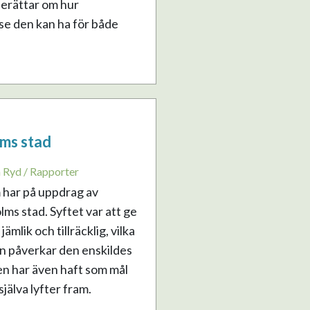
berättar om hur
se den kan ha för både
ms stad
a Ryd / Rapporter
 har på uppdrag av
ms stad. Syftet var att ge
mlik och tillräcklig, vilka
n påverkar den enskildes
en har även haft som mål
älva lyfter fram.