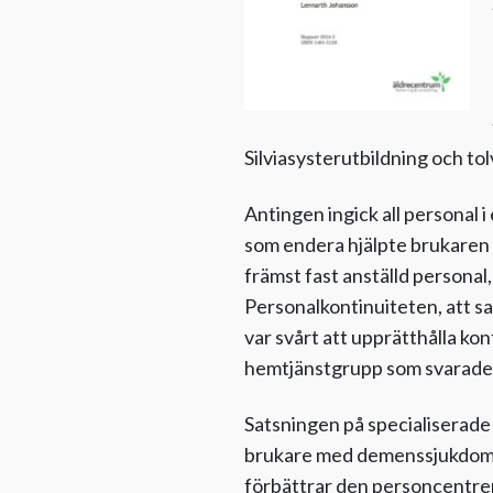
Silviasyster­utbildning och to
Antingen ingick all personal 
som endera hjälpte brukaren 
främst fast anställd personal,
Personalkontinuiteten, att s
var svårt att upprätthålla kon
hemtjänstgrupp som svarade
Satsningen på specialiserade
brukare med demenssjukdom el
förbättrar den personcentr