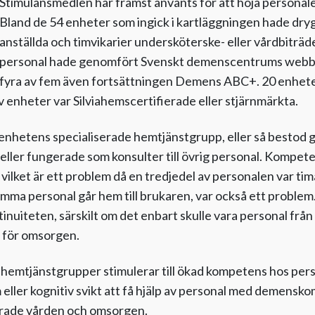
Stimulansmedlen har främst använts för att höja persona
Bland de 54 enheter som ingick i kartläggningen hade dryg
anställda och timvikarier undersköterske- eller vårdbiträdes
personal hade genomfört Svenskt demenscentrums webb
fyra av fem även fortsättningen Demens ABC+. 20 enhet
lv enheter var Silviahemscertifierade eller stjärnmärkta.
i enhetens specialiserade hemtjänstgrupp, eller så bestod
eller fungerade som konsulter till övrig personal. Kompe
 vilket är ett problem då en tredjedel av personalen var tim
amma personal går hem till brukaren, var också ett proble
tinuiteten, särskilt om det enbart skulle vara personal från
 för omsorgen.
 hemtjänstgrupper stimulerar till ökad kompetens hos pers
ler kognitiv svikt att få hjälp av personal med demenskom
erade vården och omsorgen.