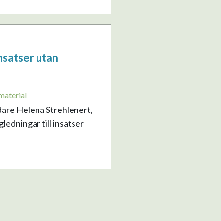
nsatser utan
material
dare Helena Strehlenert,
edningar till insatser