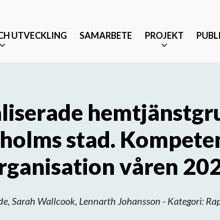
CH UTVECKLING
SAMARBETE
PROJEKT
PUBL
liserade hemtjänstgr
holms stad. Kompete
Äldrevänlig stad
rganisation våren 20
änst och partnerskap
Tryggt mottagande efter 
Musikbaserade terapeutis
nde, Sarah Wallcook, Lennarth Johansson - Kategori: Rap