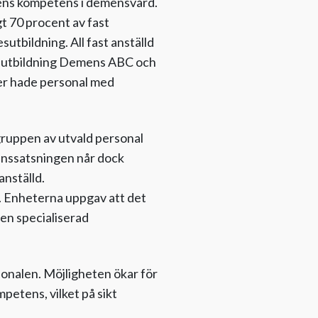
lens kompetens i demensvård.
t 70 procent av fast
utbildning. All fast anställd
utbildning Demens ABC och
er hade personal med
 gruppen av utvald personal
tenssatsningen når dock
anställd.
m. Enheterna uppgav att det
 en specialiserad
onalen. Möjligheten ökar för
petens, vilket på sikt