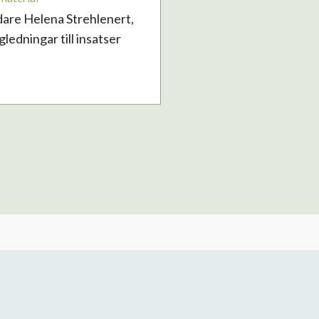
dare Helena Strehlenert,
edningar till insatser