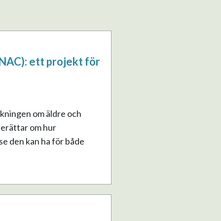
NAC): ett projekt för
rskningen om äldre och
berättar om hur
se den kan ha för både