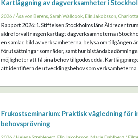
Kartläggning av dagverksamheter i Stockhol
2026 / Åsa von Berens, Sarah Wallcook, Elin Jakobsson, Charlott
Rapport 2026:1. Stiftelsen Stockholms läns Äldrecentrum
äldreförvaltningen kartlagt dagverksamheterna i Stockhol
en samlad bild av verksamheterna, belysa om tillgången är jä
förutsättningar som råder, samt hur biståndsbedömninge
möjligheter att få sina behov tillgodosedda. Kartläggning
att identifiera de utvecklingsbehov som verksamheterna sj
Frukostseminarium: Praktisk vägledning för i
behovsprövning
2026 / Helena Strehlenert, Elin Jakobsson, Marie Dahlberg / Film