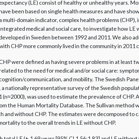
expectancy (LE) consist of healthy or unhealthy years. Mo
have been based on single health measures and have sho
a multi-domain indicator, complex health problems (CHP), i
integrated medical and social care, to investigate how LE
developed in Sweden between 1992 and 2011. We also add
with CHP more commonly lived in the community in 2011 c
CHP were defined as having severe problems in at least t
related to the need for medical and/or social care: sympt
cognition/communication, and mobility. The Swedish Panel
a nationally representative survey of the Swedish popula
 (n≈2000), was used to estimate the prevalence of CHP. 
rom the Human Mortality Database. The Sullivan method wa
th and without CHP. The estimates were decomposed to ca
rtality to the overall trends in LE without CHP.
total LE (+ 1.69 years [95% CI 1.56;1.83] and LE without