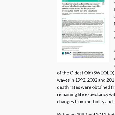
of the Oldest Old (SWEOLD), 
waves in 1992, 2002 and 2011
death rates were obtained f
remaining life expectancy wi
changes from morbidity and mo
Between 1992 and 2011, both 