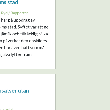
ms stad
a Ryd / Rapporter
 har på uppdrag av
ms stad. Syftet var att ge
mlik och tillräcklig, vilka
n påverkar den enskildes
en har även haft som mål
älva lyfter fram.
nsatser utan
material