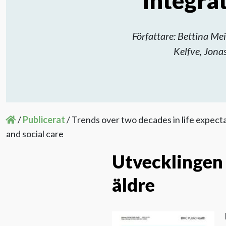
integrat
Författare: Bettina Me
Kelfve, Jona
/
Publicerat
/
Trends over two decades in life expect
and social care
Utvecklingen 
äldre