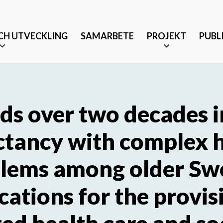
CH UTVECKLING
SAMARBETE
PROJEKT
PUBL
ds over two decades in
tancy with complex 
Äldrevänlig stad
lems among older Sw
änst och partnerskap
Tryggt mottagande efter 
cations for the provis
Musikbaserade terapeutis