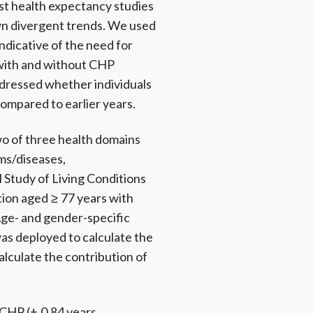
st health expectancy studies
wn divergent trends. We used
ndicative of the need for
 with and without CHP
ressed whether individuals
ompared to earlier years.
wo of three health domains
oms/diseases,
 Study of Living Conditions
tion aged ≥ 77 years with
Age- and gender-specific
s deployed to calculate the
lculate the contribution of
 CHP (+ 0.84 years