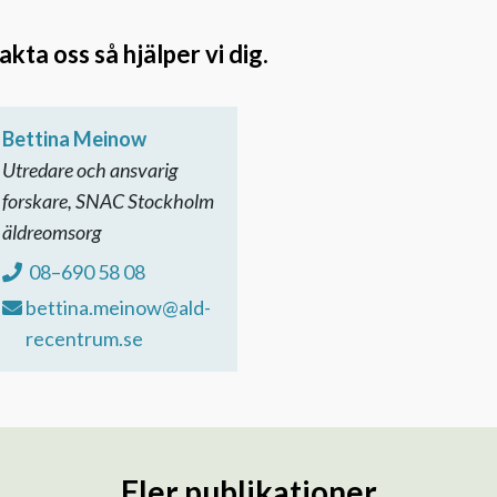
ta oss så hjälper vi dig.
Bettina Meinow
Utredare och ansvarig
forskare, SNAC Stockholm
äldreomsorg
08–690 58 08
bettina.meinow@ald-
recentrum.se
Fler publikationer