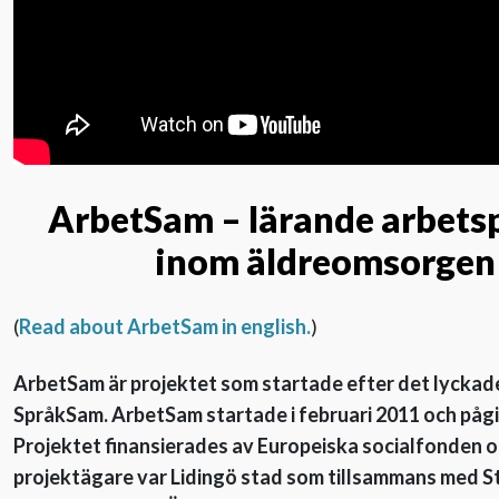
Evenemang
Aktuellt
Nyhetsbrev
ArbetSam – lärande arbetsp
inom äldreomsorgen
Till Äldre i centrum
(
Read about ArbetSam in english.
)
ArbetSam är projektet som startade efter det lyckad
SpråkSam. ArbetSam startade i februari 2011 och pågick
Projektet finansierades av Europeiska socialfonden 
projektägare var Lidingö stad som tillsammans med St