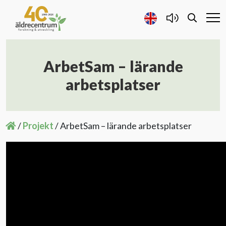
ArbetSam – lärande
Forskning och Utveckling
arbetsplatser
Samarbete
/
Projekt
/
ArbetSam – lärande arbetsplatser
Projekt
Publicerat
Om oss
Kontakta oss