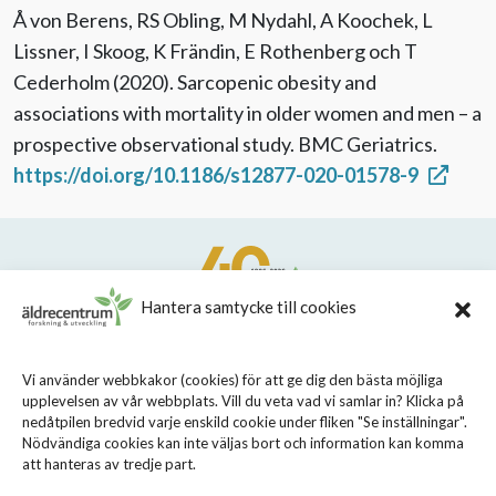
Å von Berens, RS Obling, M Nydahl, A Koochek, L
Lissner, I Skoog, K Frändin, E Rothenberg och T
Cederholm (2020). Sarcopenic obesity and
associations with mortality in older women and men – a
prospective observational study. BMC Geriatrics.
https://doi.org/10.1186/s12877-020-01578-9
Hantera samtycke till cookies
STIFTELSEN STOCKHOLMS LÄNS ÄLDRECENTRUM
Vi använder webbkakor (cookies) för att ge dig den bästa möjliga
upplevelsen av vår webbplats. Vill du veta vad vi samlar in? Klicka på
Sveavägen 155, 113 46 Stockholm
nedåtpilen bredvid varje enskild cookie under fliken "Se inställningar".
08 - 690 58 00
Nödvändiga cookies kan inte väljas bort och information kan komma
att hanteras av tredje part.
info@aldrecentrum.se