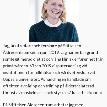
Evenemang
Aktuellt
Nyhetsbrev
Jag är utredare
och forskare på Stiftelsen
Äldrecentrum sedan juni 2019. Jag har en bakgrund
Till Äldre i centrum
som legitimerad dietist och lång klinisk erfarenhet från
primärvården. Våren 2019 disputerade jag vid
institutionen för folkhälso- och vårdvetenskap vid
Uppsala universitet. Avhandlingen handlade om
effekten av näring och träning på åldersrelaterad
förlust av muskelmassa och styrka, så kallad sarkopeni.
På Stiftelsen Äldrecentrum arbetar jag med