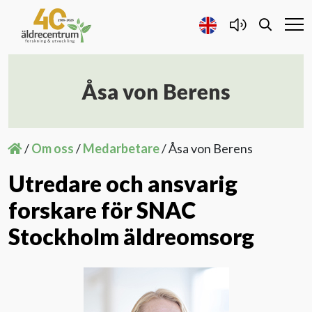
Åsa von Berens
Forskning och Utveckling
Samarbete
/
Om oss
/
Medarbetare
/
Åsa von Berens
Utredare och ansvarig
Projekt
forskare för SNAC
Publicerat
Stockholm äldreomsorg
Om oss
Kontakta oss