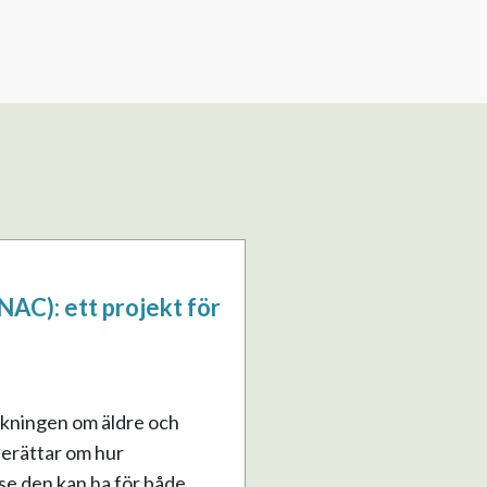
NAC): ett projekt för
rskningen om äldre och
berättar om hur
se den kan ha för både