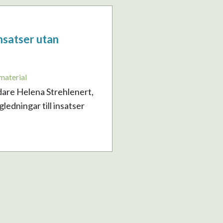
nsatser utan
material
dare Helena Strehlenert,
edningar till insatser