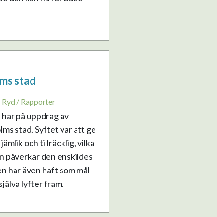
ms stad
a Ryd / Rapporter
 har på uppdrag av
ms stad. Syftet var att ge
mlik och tillräcklig, vilka
n påverkar den enskildes
en har även haft som mål
älva lyfter fram.