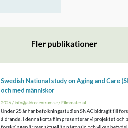
Fler publikationer
Swedish National study on Aging and Care (S
och med människor
2026 / info@aldrecentrum.se / Filmmaterial
Under 25 år har befolkningsstudien SNAC bidragit till fo
åldrande. I denna korta film presenterar vi projektet och 
forskningen är mer aktuell än någonsin och vilken betydel