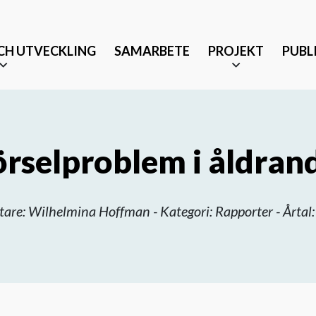
CH UTVECKLING
SAMARBETE
PROJEKT
PUBL
rselproblem i åldran
tare: Wilhelmina Hoffman - Kategori: Rapporter - Årta
Äldrevänlig stad
änst och partnerskap
Tryggt mottagande efter 
Musikbaserade terapeutis