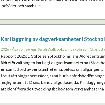
individer och samhälle.
Kartläggning av dagverksamheter i Stockhol
2026 / Åsa von Berens, Sarah Wallcook, Elin Jakobsson, Charlott
Rapport 2026:1. Stiftelsen Stockholms läns Äldrecentrum
äldreförvaltningen kartlagt dagverksamheterna i Stockhol
en samlad bild av verksamheterna, belysa om tillgången är jä
förutsättningar som råder, samt hur biståndsbedömninge
möjligheter att få sina behov tillgodosedda. Kartläggning
att identifiera de utvecklingsbehov som verksamheterna sj