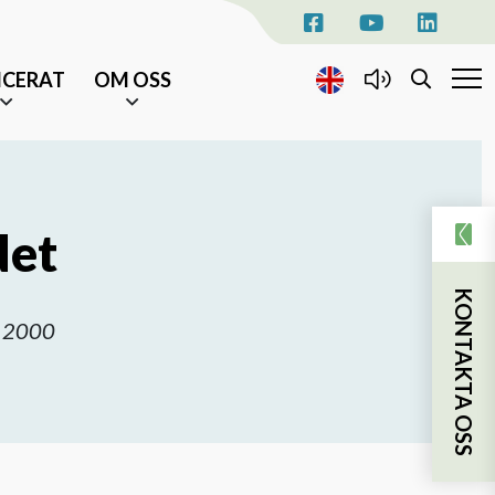
ICERAT
OM OSS
KONTAKTA OSS
EVENEMANG
det
AKTUELLT
KONTAKTA OSS
NYHETSBREV
l: 2000
TILL ÄLDRE I CENTRUM
sjukhusvistelse
ka insatser