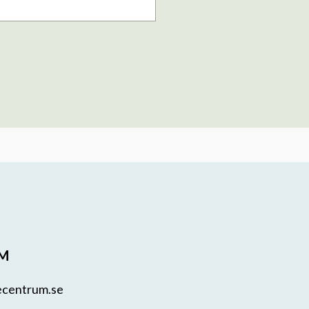
UM
ecentrum.se