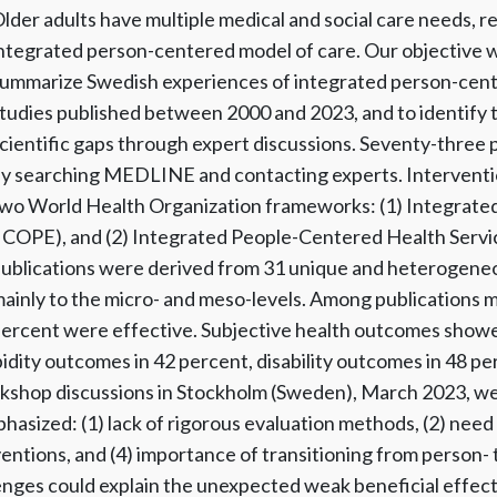
lder adults have multiple medical and social care needs, re
ntegrated person-centered model of care. Our objective w
ummarize Swedish experiences of integrated person-cent
tudies published between 2000 and 2023, and to identify 
cientific gaps through expert discussions. Seventy-three 
y searching MEDLINE and contacting experts. Interventi
wo World Health Organization frameworks: (1) Integrated
ICOPE), and (2) Integrated People-Centered Health Servi
ublications were derived from 31 unique and heterogeneo
ainly to the micro- and meso-levels. Among publications m
ercent were effective. Subjective health outcomes show
idity outcomes in 42 percent, disability outcomes in 48 per
kshop discussions in Stockholm (Sweden), March 2023, we
sized: (1) lack of rigorous evaluation methods, (2) need f
ventions, and (4) importance of transitioning from person
enges could explain the unexpected weak beneficial effect