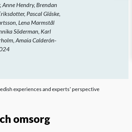
y, Anne Hendry, Brendan
riksdotter, Pascal Gläske,
artsson, Lena Marmstål
nnika Söderman, Karl
erholm, Amaia Calderón-
 2024
wedish experiences and experts’ perspective
 och omsorg