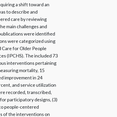
quiring a shift toward an
as to describe and
ered care by reviewing
the main challenges and
publications were identified
ons were categorized using
 Care for Older People
ces (IPCHS). The included 73
us interventions pertaining
easuring mortality, 15
ed improvement in 24
cent, and service utilization
re recorded, transcribed,
or participatory designs, (3)
- to people-centered
s of the interventions on