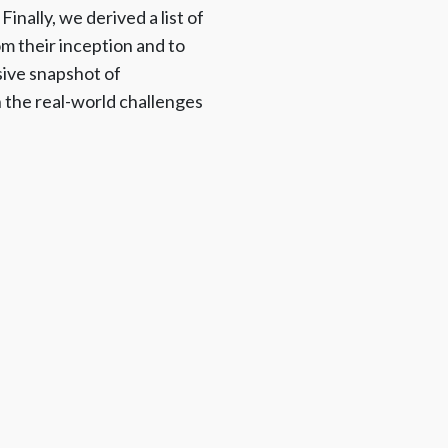
nally, we derived a list of
m their inception and to
sive snapshot of
n the real-world challenges