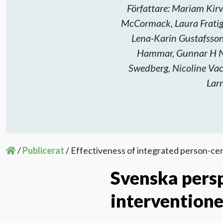
Författare: Mariam Kir
McCormack, Laura Fratigli
Lena-Karin Gustafsson
Hammar, Gunnar H Ni
Swedberg, Nicoline Vac
Larr
/
Publicerat
/
Effectiveness of integrated person-cen
Svenska pers
interventione