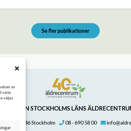
Se fler publikationer
velsen av
d varje
e väljas
TIFTELSEN STOCKHOLMS LÄNS ÄLDRECENTR
 155, 113 46 Stockholm
08 - 690 58 00
info@aldr
ningar