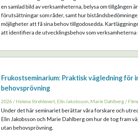
en samlad bild av verksamheterna, belysa om tillgången är jä
förutsättningar som råder, samt hur biståndsbedömninge
möjligheter att få sina behov tillgodosedda. Kartläggning
att identifiera de utvecklingsbehov som verksamheterna sj
Frukostseminarium: Praktisk vägledning för i
behovsprövning
2026 / Helena Strehlenert, Elin Jakobsson, Marie Dahlberg / Film
Under det här seminariet berättar våra forskare och utre
Elin Jakobsson och Marie Dahlberg om hur de tog fram vägl
utan behovsprövning.