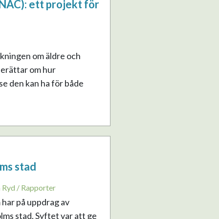
NAC): ett projekt för
rskningen om äldre och
berättar om hur
se den kan ha för både
ms stad
a Ryd / Rapporter
 har på uppdrag av
ms stad. Syftet var att ge