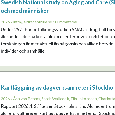
Swedish National study on Aging and Care (S
och med människor
2026 / info@aldrecentrum.se / Filmmaterial
Under 25 år har befolkningsstudien SNAC bidragit till fo
åldrande. I denna korta film presenterar vi projektet och 
forskningen är mer aktuell än någonsin och vilken betydel
individer och samhälle.
Kartläggning av dagverksamheter i Stockhol
2026 / Åsa von Berens, Sarah Wallcook, Elin Jakobsson, Charlott
Rapport 2026:1. Stiftelsen Stockholms läns Äldrecentrum
äldreförvaltningen kartlagt dagverksamheterna i Stockhol