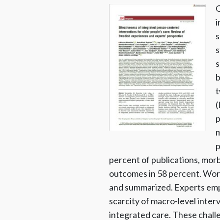
O
i
s
s
s
b
t
(
p
m
p
percent of publications, morb
outcomes in 58 percent. Wor
and summarized. Experts empha
scarcity of macro-level inter
integrated care. These chall