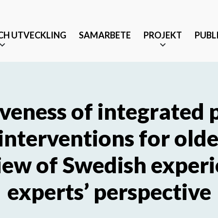
CH UTVECKLING
SAMARBETE
PROJEKT
PUBL
iveness of integrated 
interventions for olde
Äldrevänlig stad
iew of Swedish exper
änst och partnerskap
Tryggt mottagande efter 
experts’ perspective
Musikbaserade terapeutis