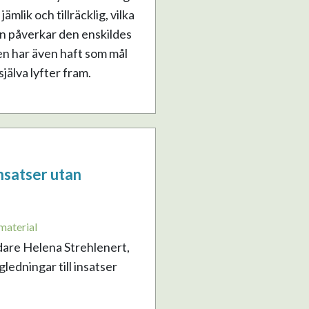
mlik och tillräcklig, vilka
n påverkar den enskildes
en har även haft som mål
älva lyfter fram.
nsatser utan
material
dare Helena Strehlenert,
edningar till insatser