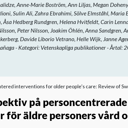
validze, Anne-Marie Boström, Ann Liljas, Megan Dohen
oni, Sulin Ali, Zahra Ebrahimi, Sölve Elmståhl, Maria E
, Åsa Hedberg Rundgren, Helena Hvitfeldt, Carin Lenn
lsson, Peter Nilsson, Joakim Öhlén, Anna Sandgren, A
kerberg, Davide Liborio Vetrano, Helle Wijk, Janne Ag
añaga - Kategori: Vetenskapliga publikationer - Årtal:
tered interventions for older people’s care: Review of S
pektiv på personcentrerade
r för äldre personers vård