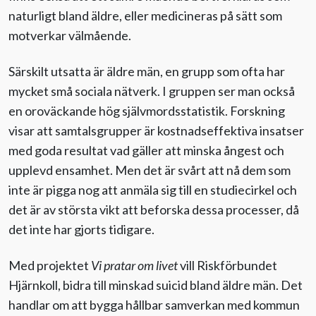
naturligt bland äldre, eller medicineras på sätt som
Evenemang
motverkar välmående.
Särskilt utsatta är äldre män, en grupp som ofta har
Aktuellt
mycket små sociala nätverk. I gruppen ser man också
en oroväckande hög självmordsstatistik. Forskning
Nyhetsbrev
visar att samtalsgrupper är kostnadseffektiva insatser
med goda resultat vad gäller att minska ångest och
Till Äldre i centrum
upplevd ensamhet. Men det är svårt att nå dem som
inte är pigga nog att anmäla sig till en studiecirkel och
det är av största vikt att beforska dessa processer, då
det inte har gjorts tidigare.
Med projektet
Vi pratar om livet
vill Riskförbundet
Hjärnkoll, bidra till minskad suicid bland äldre män. Det
handlar om att bygga hållbar samverkan med kommun