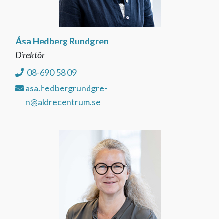
Åsa Hedberg Rundgren
Direktör
08-690 58 09
asa.hedbergrundgre-
n@aldrecentrum.se