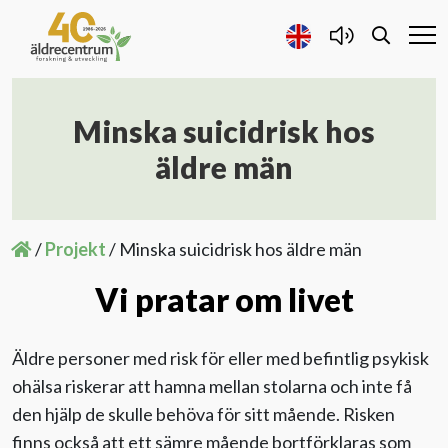
Minska suicidrisk hos
Forskning och Utveckling
äldre män
Samarbete
/
Projekt
/
Minska suicidrisk hos äldre män
Projekt
Vi pratar om livet
Publicerat
Äldre personer med risk för eller med befintlig psykisk
Om oss
ohälsa riskerar att hamna mellan stolarna och inte få
den hjälp de skulle behöva för sitt mående. Risken
Kontakta oss
finns också att ett sämre mående bortförklaras som