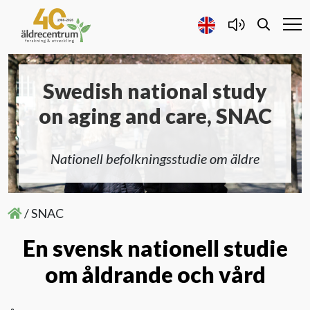
Swedish national study
Forskning och Utveckling
on aging and care, SNAC
Samarbete
Nationell befolkningsstudie om äldre
Projekt
/
SNAC
Publicerat
En svensk nationell studie
Om oss
om åldrande och vård
Kontakta oss