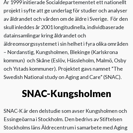
År 1999 initierade Socialdepartementet ett nationellt
projekt i syfte att ge underlag för studier och analyser
Evenemang
av åldrandet och vården om de äldre i Sverige. För den
skull inleddes år 2001 longitudinella, individbaserade
Aktuellt
datainsamlingar kring åldrandet och
äldreomsorgssystemet i sin helhet i fyra olika områden
Nyhetsbrev
– Nordanstig, Kungsholmen, Blekinge (Karlskrona
kommun) och Skåne (Eslöv, Hässleholm, Malmö, Osby
Till Äldre i centrum
och Ystads kommuner). Projektet gavs namnet ”The
Swedish National study on Aging and Care” (SNAC).
SNAC-Kungsholmen
SNAC-K är den delstudie som avser Kungsholmen och
Essingeöarna i Stockholm. Den bedrivs av Stiftelsen
Stockholms läns Äldrecentrum i samarbete med Aging