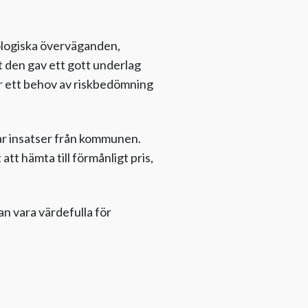
ologiska överväganden,
t den gav ett gott underlag
ar ett behov av riskbedömning
har insatser från kommunen.
tt hämta till förmånligt pris,
 vara värdefulla för