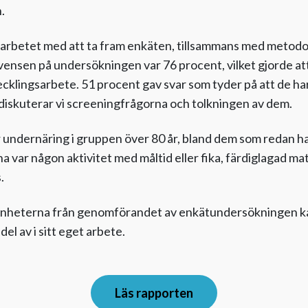
.
arbetet med att ta fram enkäten, tillsammans med metod
vensen på undersökningen var 76 procent, vilket gjorde at
ecklingsarbete. 51 procent gav svar som tyder på att de h
 diskuterar vi screeningfrågorna och tolkningen av dem.
ör undernäring i gruppen över 80 år, bland dem som redan 
var någon aktivitet med måltid eller fika, färdiglagad mat a
.
renheterna från genomförandet av enkätundersökningen kan
el av i sitt eget arbete.
Läs rapporten