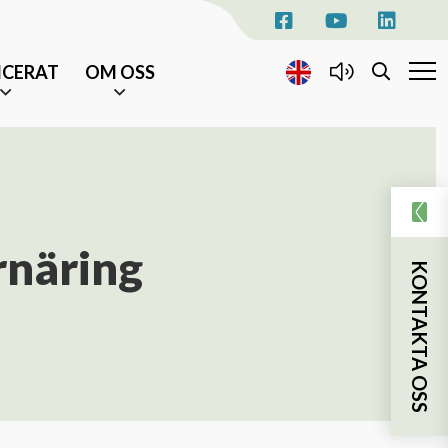
ICERAT
OM OSS
KONTAKTA OSS
EVENEMANG
AKTUELLT
rnäring
KONTAKTA OSS
NYHETSBREV
TILL ÄLDRE I CENTRUM
sjukhusvistelse
ka insatser