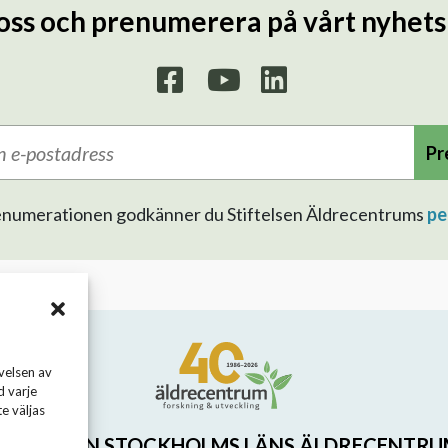
 oss och prenumerera på vårt nyhet
Pr
prenumerationen godkänner du Stiftelsen Äldrecentrums
pe
velsen av
d varje
e väljas
TIFTELSEN STOCKHOLMS LÄNS ÄLDRECENTR