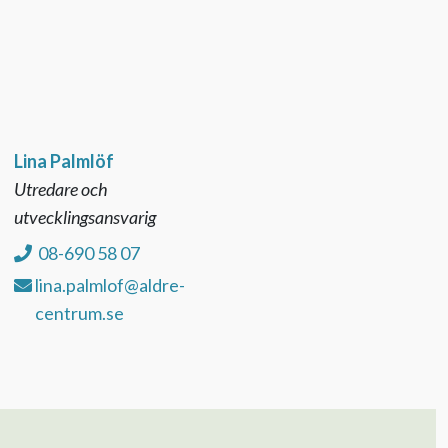
Lina Palmlöf
Utredare och
utvecklingsansvarig
08-690 58 07
lina.palmlof@aldre-
centrum.se