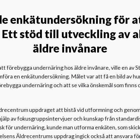
e enkätundersökning för a
Ett stöd till utveckling av a
äldre invånare
att förebygga undernäring hos äldre invånare, ville en av 
föra en enkätundersökning. Målet var att få en bild av hu
förebygga undernäring och att se vilka önskemål som finns
Äldrecentrum uppdraget att bistå vid utformning och geno
älp av fokusgruppsintervjuer och kunskap från standard
k för undernäring, kunde man utforma enkäten, som skicka
iftelsens Äldrecentrums uppdrag ingick också att ansvara 