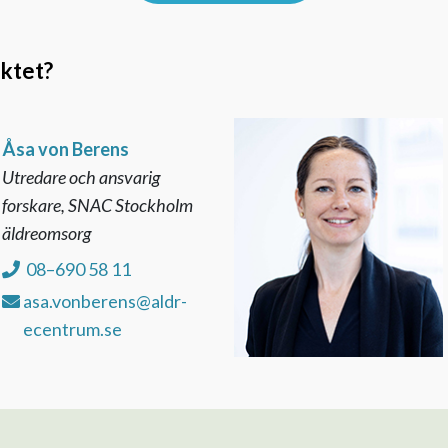
ektet?
Åsa von Berens
Utredare och ansvarig
forskare, SNAC Stockholm
äldreomsorg
08–690 58 11
asa.vonberens@aldr-
ecentrum.se