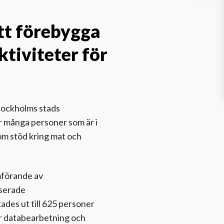
tt förebygga
ktiviteter för
Stockholms stads
r många personer som är i
 om stöd kring mat och
mförande av
iserade
des ut till 625 personer
för databearbetning och