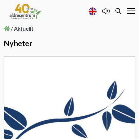
/
Aktuellt
Nyheter
Forskning och Utveckling
Samarbete
Projekt
Publicerat
Om oss
Kontakta oss