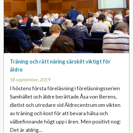
Träning och rätt näring särskilt viktigt för
äldre
18 september, 2019
I höstens första föreläsning i föreläsningsserien
Samhället och äldre berättade Åsa von Berens,
dietist och utredare vid Äldrecentrum om vikten
av träning och kost för att bevara hälsa och
välbefinnande högt upp i åren. Men positivt nog:
Det är aldrig…