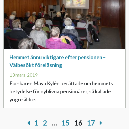
Hemmet ännu viktigare efter pensionen –
Välbesökt föreläsning
13 mars, 2019
Forskaren Maya Kylén berättade om hemmets
betydelse för nyblivna pensionärer, så kallade
yngre äldre.
1
2
…
15
16
17