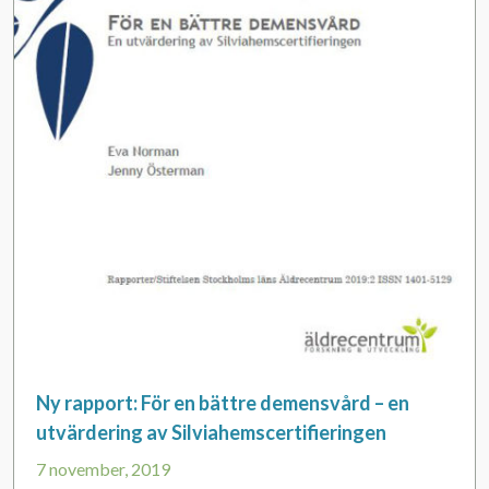
Evenemang
Aktuellt
Nyhetsbrev
Till Äldre i centrum
Ny rapport: För en bättre demensvård – en
utvärdering av Silviahemscertifieringen
7 november, 2019