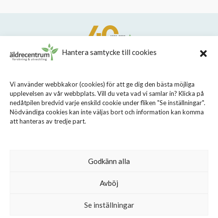
Hantera samtycke till cookies
STIFTELSEN STOCKHOLMS LÄNS ÄLDRECENTRUM
Vi använder webbkakor (cookies) för att ge dig den bästa möjliga
upplevelsen av vår webbplats. Vill du veta vad vi samlar in? Klicka på
Sveavägen 155, 113 46 Stockholm
nedåtpilen bredvid varje enskild cookie under fliken "Se inställningar".
08 - 690 58 00
Nödvändiga cookies kan inte väljas bort och information kan komma
att hanteras av tredje part.
info@aldrecentrum.se
Våra medarbetare
Talande webb
Godkänn alla
Cookiepolicy
Avböj
Personuppgiftspolicy
Se inställningar