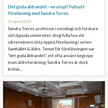
Det goda åldrandet – en utopi? Fullsatt
föreläsning med Sandra Torres
10 april, 2019
Sandra Torres, professor i sociologi och forskare
vid Uppsala universitet, drog fulla hus vid
vårterminens sista öppna föreläsning i serien
Samhället & äldre. Temat för föreläsningen var
”det goda åldrandet”, ett ofta använt begrepp
inom äldreforskning. Sandra Torres är dock
kritisk…