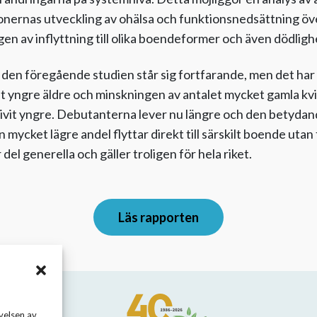
ernas utveckling av ohälsa och funktionsnedsättning över
ngen av inflyttning till olika boendeformer och även dödlig
 den föregående studien står sig fortfarande, men det har 
 yngre äldre och minskningen av antalet mycket gamla kvinno
ivit yngre. Debutanterna lever nu längre och den betyda
n mycket lägre andel flyttar direkt till särskilt boende ut
 del generella och gäller troligen för hela riket.
Läs rapporten
velsen av