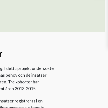
r
g. I detta projekt undersökte
nas behov och de insatser
ren. Tre kohorter har
mt åren 2013-2015.
nsatser registreras i en
v äldreomsorgssystemets