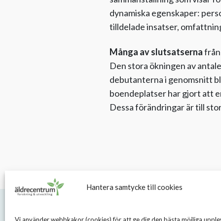
dynamiska egenskaper: person
tilldelade insatser, omfattni
Många av slutsatserna
från
Den stora ökningen av antalet
debutanterna i genomsnitt bl
boendeplatser har gjort att e
Dessa förändringar är till stor
Hantera samtycke till cookies
Vi använder webbkakor (cookies) för att ge dig den bästa möjliga upple