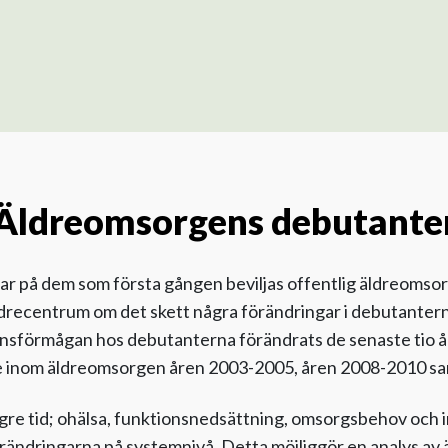
Äldreomsorgens debutante
r på dem som första gången beviljas offentlig äldreomsor
ldrecentrum om det skett några förändringar i debutanter
onsförmågan hos debutanterna förändrats de senaste tio å
e inom äldreomsorgen åren 2003-2005, åren 2008-2010 sa
ängre tid; ohälsa, funktionsnedsättning, omsorgsbehov och i
örändringarna på systemnivå. Detta möjliggör en analys a