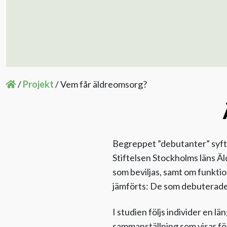
/
Projekt
/
Vem får äldreomsorg?
Begreppet ”debutanter” syfta
Stiftelsen Stockholms läns Ä
som beviljas, samt om funkti
jämförts: De som debuterad
I studien följs individer en l
sammanställning som visar f