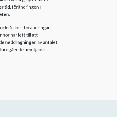
 tid, förändringen i
heten.
också skett förändringar.
r har lett till att
nde neddragningen av antalet
an föregående hemtjänst.