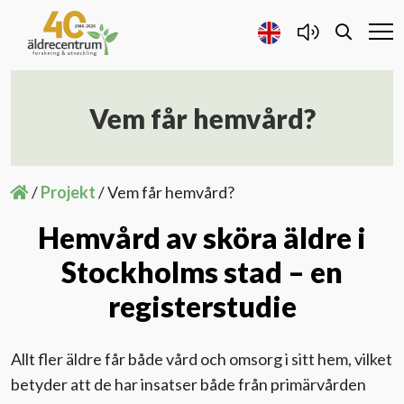
Vem får hemvård?
Forskning och Utveckling
Samarbete
/
Projekt
/
Vem får hemvård?
Hemvård av sköra äldre i
Projekt
Stockholms stad – en
Publicerat
registerstudie
Om oss
Allt fler äldre får både vård och omsorg i sitt hem, vilket
betyder att de har insatser både från primärvården
Kontakta oss