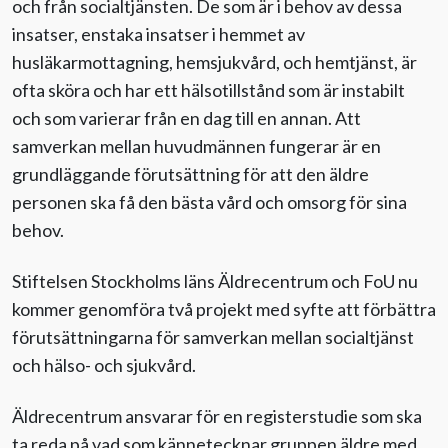
och från socialtjänsten. De som är i behov av dessa
insatser, enstaka insatser i hemmet av
Evenemang
husläkarmottagning, hemsjukvård, och hemtjänst, är
ofta sköra och har ett hälsotillstånd som är instabilt
Aktuellt
och som varierar från en dag till en annan. Att
samverkan mellan huvudmännen fungerar är en
Nyhetsbrev
grundläggande förutsättning för att den äldre
personen ska få den bästa vård och omsorg för sina
Till Äldre i centrum
behov.
Stiftelsen Stockholms läns Äldrecentrum och FoU nu
kommer genomföra två projekt med syfte att förbättra
förutsättningarna för samverkan mellan socialtjänst
och hälso- och sjukvård.
Äldrecentrum ansvarar för en registerstudie som ska
ta reda på vad som kännetecknar gruppen äldre med