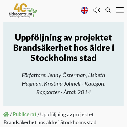
Uppföljning av projektet
Forskning och Utveckling
Brandsäkerhet hos äldre i
Samarbete
Stockholms stad
Projekt
Författare: Jenny Österman, Lisbeth
Hagman, Kristina Johnell - Kategori:
Publicerat
Rapporter - Årtal: 2014
Om oss
/
Publicerat
/
Uppföljning av projektet
Brandsäkerhet hos äldre i Stockholms stad
Kontakta oss