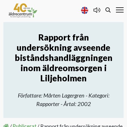
Rapport från
Forskning och Utveckling
undersökning avseende
Samarbete
biståndshandläggningen
inom äldreomsorgen i
Projekt
Liljeholmen
Publicerat
Författare: Mårten Lagergren - Kategori:
Rapporter - Årtal: 2002
Om oss
Kontakta oss
/
Publicerat
/
Rapport från undersökning avseende