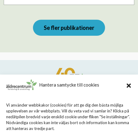
Se fler publikationer
Hantera samtycke till cookies
STIFTELSEN STOCKHOLMS LÄNS ÄLDRECENTRUM
Vi använder webbkakor (cookies) för att ge dig den bästa möjliga
upplevelsen av vår webbplats. Vill du veta vad vi samlar in? Klicka på
Sveavägen 155, 113 46 Stockholm
nedåtpilen bredvid varje enskild cookie under fliken "Se inställningar".
08 - 690 58 00
Nödvändiga cookies kan inte väljas bort och information kan komma
att hanteras av tredje part.
info@aldrecentrum.se