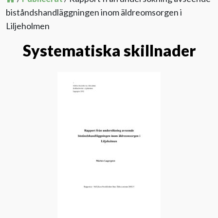
biståndshandläggningen inom äldreomsorgen i
Evenemang
Liljeholmen
Systematiska skillnader
Aktuellt
Nyhetsbrev
Till Äldre i centrum