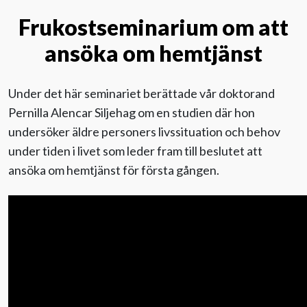
Frukostseminarium om att
Evenemang
ansöka om hemtjänst
Aktuellt
Under det här seminariet berättade vår doktorand
Pernilla Alencar Siljehag om en studien där hon
Nyhetsbrev
undersöker äldre personers livssituation och behov
under tiden i livet som leder fram till beslutet att
Till Äldre i centrum
ansöka om hemtjänst för första gången.