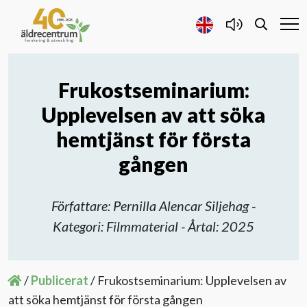
Frukostseminarium:
Forskning och Utveckling
Upplevelsen av att söka
Samarbete
hemtjänst för första
gången
Projekt
Författare: Pernilla Alencar Siljehag -
Publicerat
Kategori: Filmmaterial - Årtal: 2025
Om oss
/
Publicerat
/
Frukostseminarium: Upplevelsen av
Kontakta oss
att söka hemtjänst för första gången