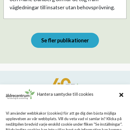
vägledningar till insatser utan behovsprövning.
Se fler publikationer
Hantera samtycke till cookies
STIFTELSEN STOCKHOLMS LÄNS ÄLDRECENTRUM
Vi använder webbkakor (cookies) för att ge dig den bästa möjliga
upplevelsen av vår webbplats. Vill du veta vad vi samlar in? Klicka på
Sveavägen 155, 113 46 Stockholm
nedåtpilen bredvid varje enskild cookie under fliken "Se inställningar".
Nödvändiga cookies kan inte väljas bort och information kan komma