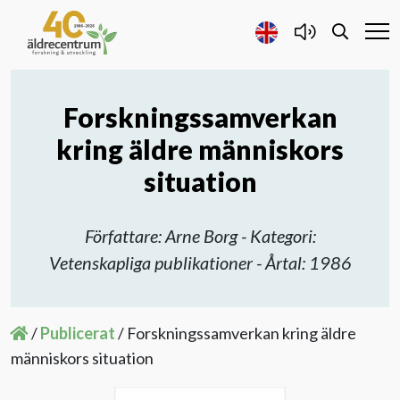
Forskningssamverkan
Forskning och Utveckling
kring äldre människors
Samarbete
situation
Projekt
Författare: Arne Borg - Kategori:
Vetenskapliga publikationer - Årtal: 1986
Publicerat
/
Publicerat
/
Forskningssamverkan kring äldre
Om oss
människors situation
Kontakta oss