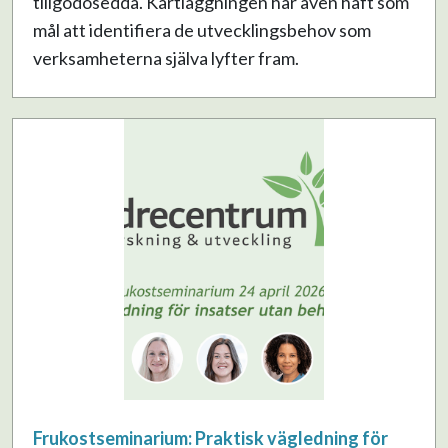
tillgodosedda. Kartläggningen har även haft som
mål att identifiera de utvecklingsbehov som
verksamheterna själva lyfter fram.
Frukostseminarium: Praktisk vägledning för