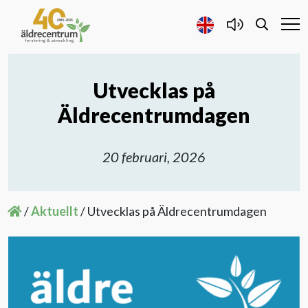
Utvecklas på
Forskning och Utveckling
Äldrecentrumdagen
Samarbete
20 februari, 2026
Projekt
/
Aktuellt
/
Utvecklas på Äldrecentrumdagen
Publicerat
Om oss
Kontakta oss