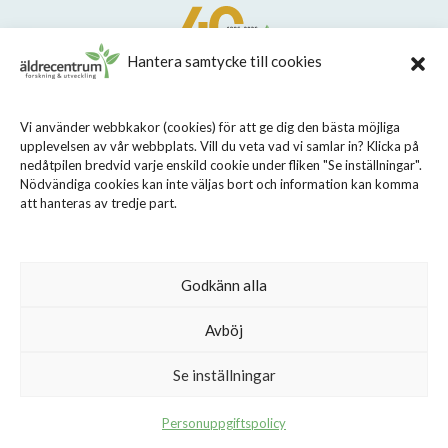
Hantera samtycke till cookies
STIFTELSEN STOCKHOLMS LÄNS ÄLDRECENTRUM
Vi använder webbkakor (cookies) för att ge dig den bästa möjliga
upplevelsen av vår webbplats. Vill du veta vad vi samlar in? Klicka på
Sveavägen 155, 113 46 Stockholm
nedåtpilen bredvid varje enskild cookie under fliken "Se inställningar".
08 - 690 58 00
Nödvändiga cookies kan inte väljas bort och information kan komma
att hanteras av tredje part.
info@aldrecentrum.se
Våra medarbetare
Talande webb
Godkänn alla
Cookiepolicy
Avböj
Personuppgiftspolicy
Se inställningar
Personuppgiftspolicy