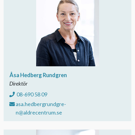
Åsa Hedberg Rundgren
Direktör
08-690 58 09
asa.hedbergrundgre-
n@aldrecentrum.se