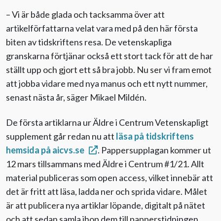
– Vi är både glada och tacksamma över att
artikelförfattarna velat vara med på den här första
biten av tidskriftens resa. De vetenskapliga
granskarna förtjänar också ett stort tack för att de har
ställt upp och gjort ett så bra jobb. Nu ser vi fram emot
att jobba vidare med nya manus och ett nytt nummer,
senast nästa år, säger Mikael Mildén.
De första artiklarna ur Äldre i Centrum Vetenskapligt
supplement går redan nu att
läsa på tidskriftens
hemsida på aicvs.se
. Pappersupplagan kommer ut
12 mars tillsammans med Äldre i Centrum #1/21. Allt
material publiceras som open access, vilket innebär att
det är fritt att läsa, ladda ner och sprida vidare. Målet
är att publicera nya artiklar löpande, digitalt på nätet
och att sedan samla ihop dem till papperstidningen,