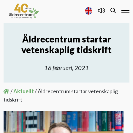
Äldrecentrum startar
Forskning och Utveckling
vetenskaplig tidskrift
Samarbete
16 februari, 2021
Projekt
/
Aktuellt
/
Äldrecentrum startar vetenskaplig
Publicerat
tidskrift
Om oss
Kontakta oss