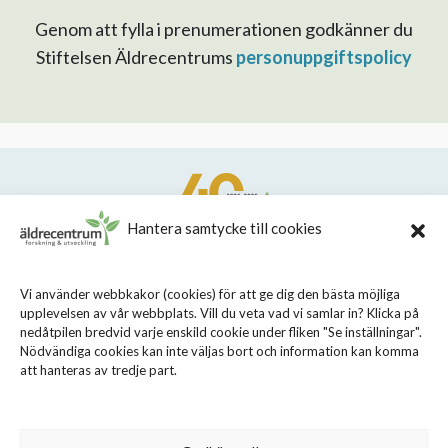
Genom att fylla i prenumerationen godkänner du
Stiftelsen Äldrecentrums
personuppgiftspolicy
Hantera samtycke till cookies
STIFTELSEN STOCKHOLMS LÄNS ÄLDRECENTRUM
Vi använder webbkakor (cookies) för att ge dig den bästa möjliga
upplevelsen av vår webbplats. Vill du veta vad vi samlar in? Klicka på
Sveavägen 155, 113 46 Stockholm
nedåtpilen bredvid varje enskild cookie under fliken "Se inställningar".
08 - 690 58 00
Nödvändiga cookies kan inte väljas bort och information kan komma
att hanteras av tredje part.
info@aldrecentrum.se
Våra medarbetare