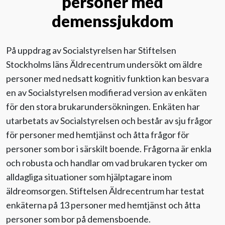
personer med
demenssjukdom
Evenemang
På uppdrag av Socialstyrelsen har Stiftelsen
Aktuellt
Stockholms läns Äldrecent­rum undersökt om äldre
personer med nedsatt kognitiv funktion kan be­svara
Nyhetsbrev
en av Socialstyrelsen modifierad version av enkäten
för den stora brukarundersökningen. Enkäten har
Till Äldre i centrum
utarbetats av Socialstyrelsen och består av sju frågor
för personer med hemtjänst och åtta frågor för
personer som bor i särskilt boende. Frågorna är enkla
och robusta och handlar om vad brukaren tycker om
alldagliga situationer som hjälptagare inom
äldreomsorgen. Stiftelsen Äldrecentrum har testat
enkäterna på 13 personer med hemtjänst och åtta
personer som bor på demensboende.