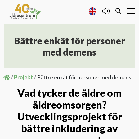
Bättre enkät för personer
Forskning och Utveckling
med demens
Samarbete
/
Projekt
/
Bättre enkät för personer med demens
Projekt
Vad tycker de äldre om
Publicerat
äldreomsorgen?
Utvecklingsprojekt för
Om oss
bättre inkludering av
Kontakta oss