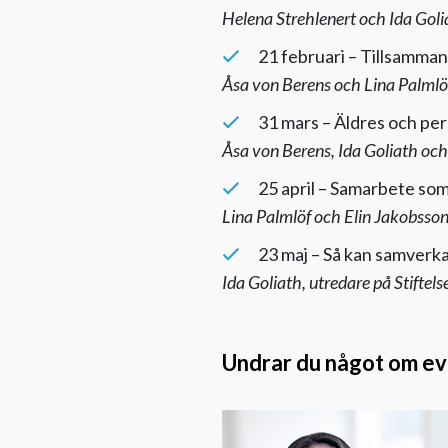
Helena Strehlenert och Ida Goli
21 februari – Tillsamman
Åsa von Berens och Lina Palmlöf
31 mars – Äldres och per
Åsa von Berens, Ida Goliath och
25 april – Samarbete so
Lina Palmlöf och Elin Jakobsson
23 maj – Så kan samverk
Ida Goliath, utredare på Stiftel
Undrar du något om eve