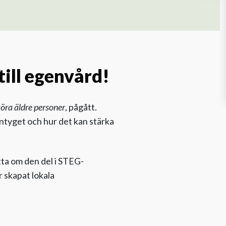
ill egenvård!
öra äldre personer
, pågått.
intyget och hur det kan stärka
tta om den del i STEG-
 skapat lokala