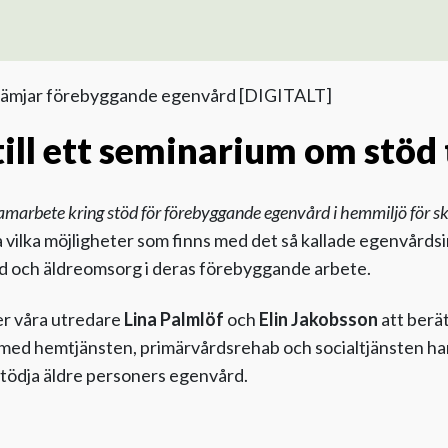
rämjar förebyggande egenvård [DIGITALT]
ll ett seminarium om stöd t
amarbete kring stöd för förebyggande egenvård i hemmiljö för sk
a vilka möjligheter som finns med det så kallade egenvårds
d och äldreomsorg i deras förebyggande arbete.
er våra utredare
Lina Palmlöf
och
Elin Jakobsson
att berä
 med hemtjänsten, primärvårdsrehab och socialtjänsten har
tödja äldre personers egenvård.