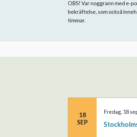
OBS! Var noggrann med e-post
bekräftelse, som också innehål
timmar.
fredag, 18 s
18
SEP
Stockholm