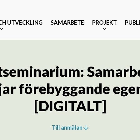
CH UTVECKLING
SAMARBETE
PROJEKT
PUBL
tseminarium: Samarb
jar förebyggande ege
Äldrevänlig stad
[DIGITALT]
änst och partnerskap
Tryggt mottagande efter 
Musikbaserade terapeutis
Till anmälan