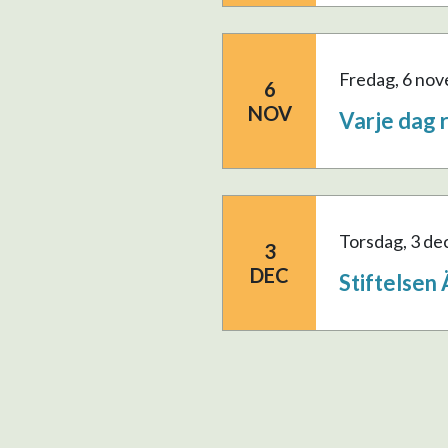
fredag, 6 no
6
NOV
Varje dag 
torsdag, 3 d
3
DEC
Stiftelsen