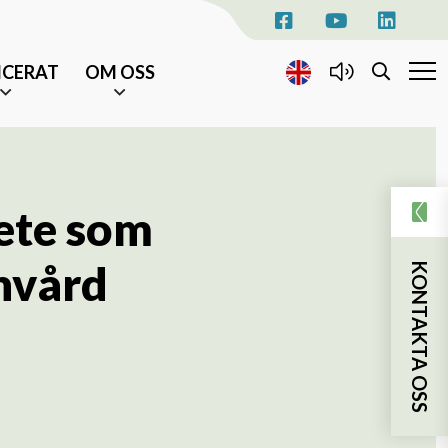
ICERAT
OM OSS
KONTAKTA OSS
EVENEMANG
ete som
AKTUELLT
nvård
KONTAKTA OSS
NYHETSBREV
TILL ÄLDRE I CENTRUM
sjukhusvistelse
ka insatser