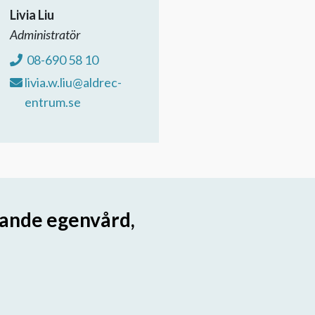
Livia Liu
Administratör
08-690 58 10
livia.w.liu@aldrec-
entrum.se
ande egenvård,