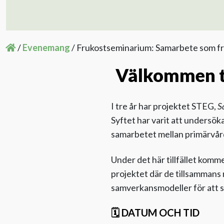
/
Evenemang
/
Frukostseminarium: Samarbete som f
Välkommen ti
I tre år har projektet STEG,
S
Syftet har varit att undersök
samarbetet mellan primärvår
Under det här tillfället komm
projektet där de tillsammans
samverkansmodeller för att s
🗓️ DATUM OCH TID