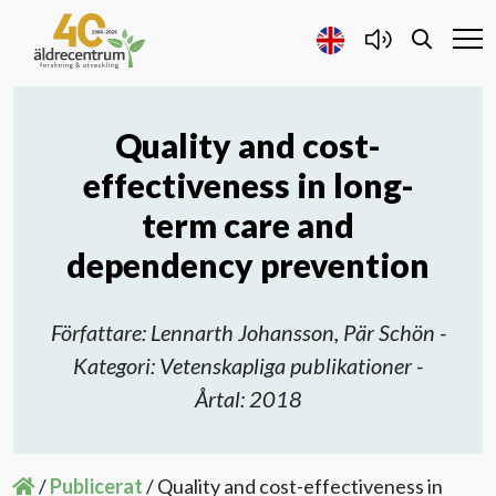
Quality and cost-
Forskning och Utveckling
effectiveness in long-
Samarbete
term care and
dependency prevention
Projekt
Författare: Lennarth Johansson, Pär Schön -
Publicerat
Kategori: Vetenskapliga publikationer -
Årtal: 2018
Om oss
Kontakta oss
/
Publicerat
/
Quality and cost-effectiveness in