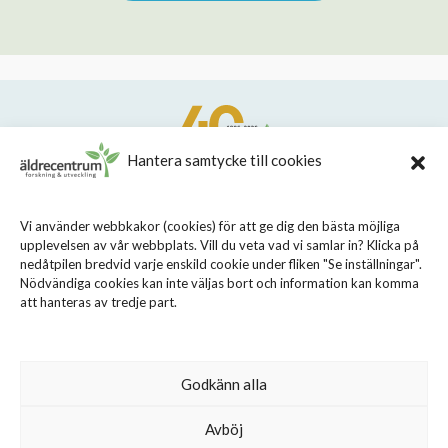
Hantera samtycke till cookies
STIFTELSEN STOCKHOLMS LÄNS ÄLDRECENTRUM
Vi använder webbkakor (cookies) för att ge dig den bästa möjliga
upplevelsen av vår webbplats. Vill du veta vad vi samlar in? Klicka på
Sveavägen 155, 113 46 Stockholm
nedåtpilen bredvid varje enskild cookie under fliken "Se inställningar".
08 - 690 58 00
Nödvändiga cookies kan inte väljas bort och information kan komma
att hanteras av tredje part.
info@aldrecentrum.se
Våra medarbetare
Talande webb
Godkänn alla
Cookiepolicy
Avböj
Personuppgiftspolicy