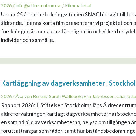
2026 / info@aldrecentrum.se / Filmmaterial
Under 25 år har befolkningsstudien SNAC bidragit till fo
åldrande. I denna korta film presenterar vi projektet och 
forskningen är mer aktuell än någonsin och vilken betydel
individer och samhälle.
Kartläggning av dagverksamheter i Stockhol
2026 / Åsa von Berens, Sarah Wallcook, Elin Jakobsson, Charlott
Rapport 2026:1. Stiftelsen Stockholms läns Äldrecentrum
äldreförvaltningen kartlagt dagverksamheterna i Stockhol
en samlad bild av verksamheterna, belysa om tillgången är jä
förutsättningar som råder, samt hur biståndsbedömninge