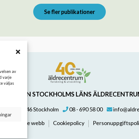
Se fler publikationer
velsen av
d varje
e väljas
TIFTELSEN STOCKHOLMS LÄNS ÄLDRECENTR
 155, 113 46 Stockholm
08 - 690 58 00
info@aldr
ningar
re
Talande webb
Cookiepolicy
Personuppgiftspol