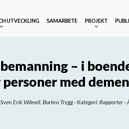
CH UTVECKLING
SAMARBETE
PROJEKT
PUBL
bemanning – i boende
ör personer med deme
Äldrevänlig stad
änst och partnerskap
Tryggt mottagande efter 
 Sven Erik Wånell, Barbro Trygg - Kategori: Rapporter -
Musikbaserade terapeutis