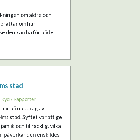
rskningen om äldre och
berättar om hur
se den kan ha för både
ms stad
a Ryd / Rapporter
 har på uppdrag av
ms stad. Syftet var att ge
mlik och tillräcklig, vilka
n påverkar den enskildes