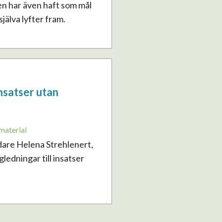
en har även haft som mål
älva lyfter fram.
nsatser utan
material
dare Helena Strehlenert,
edningar till insatser