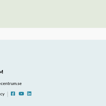
UM
ecentrum.se
icy