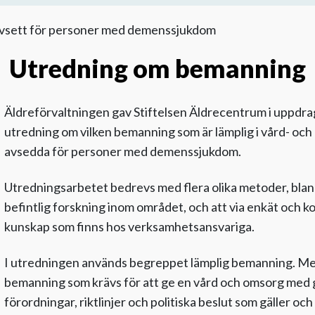
 avsett för personer med demenssjukdom
Utredning om bemanning
Äldreförvaltningen gav Stiftelsen Äldrecentrum i uppdr
utredning om vilken bemanning som är lämplig i vård- oc
avsedda för personer med demenssjukdom.
Utredningsarbetet bedrevs med flera olika metoder, blan
befintlig forskning inom området, och att via enkät och 
kunskap som finns hos verksamhetsansvariga.
I utredningen används begreppet lämplig bemanning. Me
bemanning som krävs för att ge en vård och omsorg med go
förordningar, riktlinjer och politiska beslut som gäller 