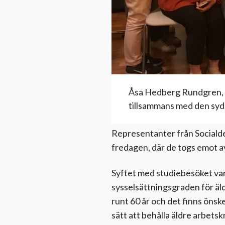
Åsa Hedberg Rundgren, d
tillsammans med den sydk
Representanter från Sociald
fredagen, där de togs emot 
Syftet med studiebesöket var 
sysselsättningsgraden för äl
runt 60 år och det finns önsk
sätt att behålla äldre arbetskr