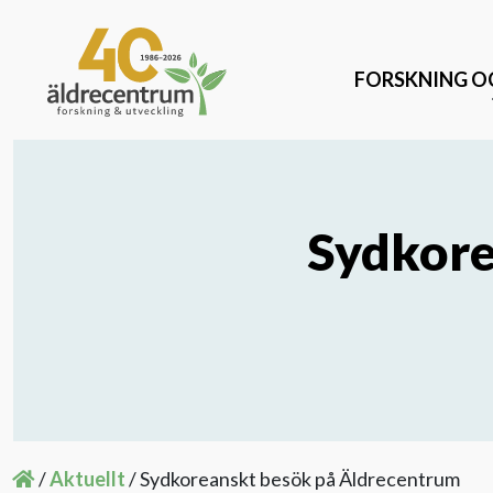
FORSKNING O
Sydkore
Vetenskapligt supplement
SNAC-K och SNAC Stockholm äldreomsorg
Forskningsprogrammet IHoP – Innovativ hemtj
Livsstil för hjärnhälsa
/
Aktuellt
/
Sydkoreanskt besök på Äldrecentrum