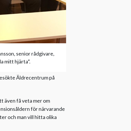
sson, senior rådgivare,
 mitt hjärta”.
besökte Äldrecentrum på
att även få veta mer om
pensionsåldern för närvarande
r och man vill hitta olika