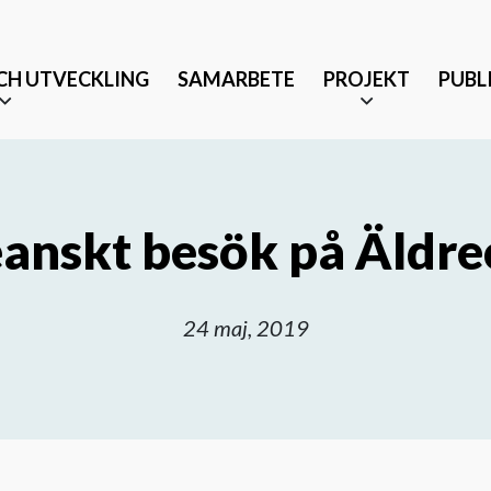
CH UTVECKLING
SAMARBETE
PROJEKT
PUBL
anskt besök på Äldr
24 maj, 2019
Äldrevänlig stad
änst och partnerskap
Tryggt mottagande efter 
Musikbaserade terapeutis