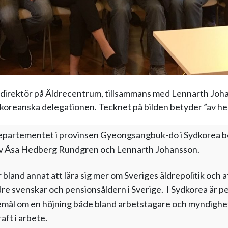
irektör på Äldrecentrum, tillsammans med Lennarth Johan
oreanska delegationen. Tecknet på bilden betyder ”av hela
epartementet i provinsen Gyeongsangbuk-do i Sydkorea 
av Åsa Hedberg Rundgren och Lennarth Johansson.
bland annat att lära sig mer om Sveriges äldrepolitik och 
dre svenskar och pensionsåldern i Sverige. I Sydkorea är 
emål om en höjning både bland arbetstagare och myndighete
aft i arbete.