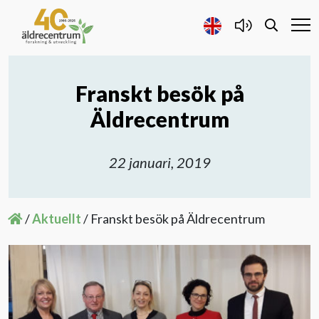
Franskt besök på
Forskning och Utveckling
Äldrecentrum
Samarbete
22 januari, 2019
Projekt
/
Aktuellt
/
Franskt besök på Äldrecentrum
Publicerat
Om oss
Kontakta oss