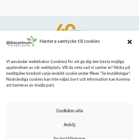
Hantera samtycke till cookies
STIFTELSEN STOCKHOLMS LÄNS ÄLDRECENTRUM
Vi använder webbkakor (cookies) för att ge dig den bästa möjliga
upplevelsen av vår webbplats. Vill du veta vad vi samlar in? Klicka på
Sveavägen 155, 113 46 Stockholm
nedåtpilen bredvid varje enskild cookie under fliken "Se inställningar".
08 - 690 58 00
Nödvändiga cookies kan inte väljas bort och information kan komma
att hanteras av tredje part.
info@aldrecentrum.se
Våra medarbetare
Talande webb
Godkänn alla
Cookiepolicy
Avböj
Personuppgiftspolicy
Se inställningar