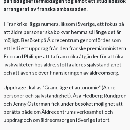
på tisdagseftermiddagen tog emot ett studiebesök
arrangerat av franska ambassaden.
I Frankrike läggs numera, liksom i Sverige, ett fokus på
att äldre personer ska bo kvar hemma så länge det är
möjligt. Besöket på Äldrecentrum genomfördes som
ett led i ett uppdrag från den franske premiärministern
Edouard Philippe att ta fram olika åtgärder för att öka
livskvaliteten hos äldre, stötta äldres självständighet
och att även se över finansieringen av äldreomsorg.
Uppdraget kallas ”Grand âge et autonomie” (Äldre
personer och självständighet). Åsa Hedberg Rundgren
och Jenny Österman fick under besöket möjlighet att
berätta både om Äldrecentrums verksamhet och
uppdrag och om äldreomsorgen i Sverige i stort.