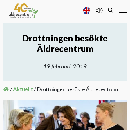
Drottningen besökte
Forskning och Utveckling
Äldrecentrum
Samarbete
19 februari, 2019
Projekt
/
Aktuellt
/
Drottningen besökte Äldrecentrum
Publicerat
Om oss
Kontakta oss