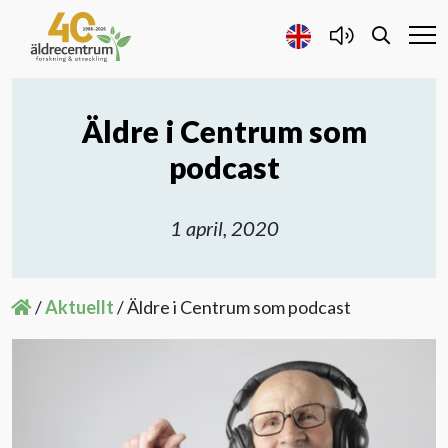
Äldre i Centrum som
Forskning och Utveckling
podcast
Samarbete
1 april, 2020
Projekt
/
Aktuellt
/
Äldre i Centrum som podcast
Publicerat
Om oss
Kontakta oss