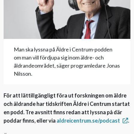
Evenemang
Aktuellt
Man ska lyssna på Äldre i Centrum-podden
Nyhetsbrev
om man vill fördjupa sig inom äldre- och
åldrandeområdet, säger programledare Jonas
Till Äldre i centrum
Nilsson.
För att lättillgängligt föra ut forskningen om äldre
och åldrande har tidskriften Äldre i Centrum startat
en podd. Tre avsnitt finns redan att lyssna på där
poddar finns, eller via
aldreicentrum.se/podcast
.