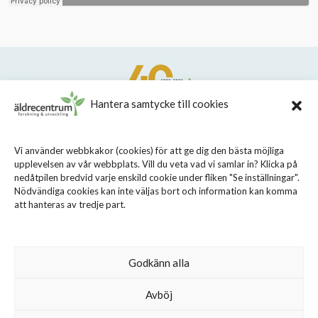
Hantera samtycke till cookies
STIFTELSEN STOCKHOLMS LÄNS ÄLDRECENTRUM
Vi använder webbkakor (cookies) för att ge dig den bästa möjliga
upplevelsen av vår webbplats. Vill du veta vad vi samlar in? Klicka på
Sveavägen 155, 113 46 Stockholm
nedåtpilen bredvid varje enskild cookie under fliken "Se inställningar".
08 - 690 58 00
Nödvändiga cookies kan inte väljas bort och information kan komma
att hanteras av tredje part.
info@aldrecentrum.se
Våra medarbetare
Talande webb
Godkänn alla
Cookiepolicy
Avböj
Personuppgiftspolicy