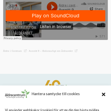
Äldre i Centrum
·
Avsnitt 9 – Bokstavligt om åldrandet
Hantera samtycke till cookies
STIFTELSEN STOCKHOLMS LÄNS ÄLDRECENTRUM
Vi använder webbkakor (cookies) för att ge dig den bästa möjliga