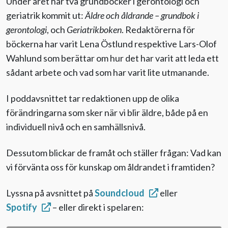
Under året har två grundböcker i gerontologi och
geriatrik kommit ut:
Äldre och åldrande – grundbok i
gerontologi
, och
Geriatrikboken
. Redaktörerna för
böckerna har varit Lena Östlund respektive Lars-Olof
Wahlund som berättar om hur det har varit att leda ett
sådant arbete och vad som har varit lite utmanande.
I poddavsnittet tar redaktionen upp de olika
förändringarna som sker när vi blir äldre, både på en
individuell nivå och en samhällsnivå.
Dessutom blickar de framåt och ställer frågan: Vad kan
vi förvänta oss för kunskap om åldrandet i framtiden?
Lyssna på avsnittet på
Soundcloud
eller
Spotify
– eller direkt i spelaren: