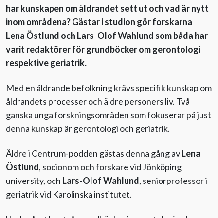
har kunskapen om åldrandet sett ut och vad är nytt
inom områdena? Gästar i studion gör forskarna
Evenemang
Lena Östlund och Lars-Olof Wahlund som båda har
varit redaktörer för grundböcker om gerontologi
Aktuellt
respektive geriatrik.
Nyhetsbrev
Med en åldrande befolkning krävs specifik kunskap om
åldrandets processer och äldre personers liv. Två
Till Äldre i centrum
ganska unga forskningsområden som fokuserar på just
denna kunskap är gerontologi och geriatrik.
Äldre i Centrum-podden gästas denna gång av
Lena
Östlund
, socionom och forskare vid Jönköping
university, och
Lars-Olof Wahlund
, seniorprofessor i
geriatrik vid Karolinska institutet.