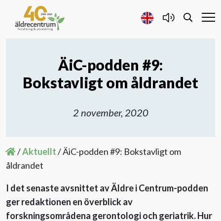
ÄiC-podden #9:
Forskning och Utveckling
Bokstavligt om åldrandet
Samarbete
2 november, 2020
Projekt
/
Aktuellt
/
ÄiC-podden #9: Bokstavligt om
Publicerat
åldrandet
Om oss
I det senaste avsnittet av Äldre i Centrum-podden
ger redaktionen en överblick av
Kontakta oss
forskningsområdena gerontologi och geriatrik. Hur