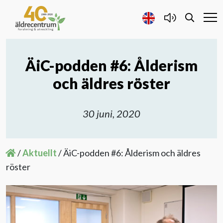
ÄiC-podden #6: Ålderism
Forskning och Utveckling
och äldres röster
Samarbete
30 juni, 2020
Projekt
/
Aktuellt
/
ÄiC-podden #6: Ålderism och äldres
Publicerat
röster
Om oss
Kontakta oss