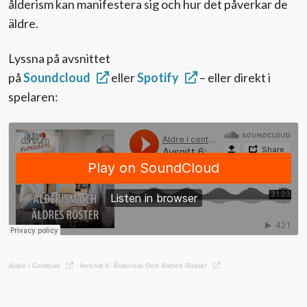
ålderism kan manifestera sig och hur det påverkar de
äldre.
Lyssna på avsnittet
på
Soundcloud
eller
Spotify
– eller direkt i
spelaren:
Äldre i Centrum
·
Avsnitt 6: Ålderism Och Äldres Röster