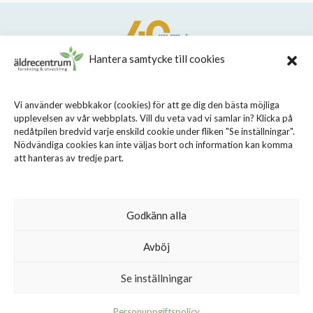
Hantera samtycke till cookies
STIFTELSEN STOCKHOLMS LÄNS ÄLDRECENTRUM
Vi använder webbkakor (cookies) för att ge dig den bästa möjliga
upplevelsen av vår webbplats. Vill du veta vad vi samlar in? Klicka på
Sveavägen 155, 113 46 Stockholm
nedåtpilen bredvid varje enskild cookie under fliken "Se inställningar".
08 - 690 58 00
Nödvändiga cookies kan inte väljas bort och information kan komma
att hanteras av tredje part.
info@aldrecentrum.se
Våra medarbetare
Talande webb
Godkänn alla
Cookiepolicy
Avböj
Personuppgiftspolicy
Se inställningar
Personuppgiftspolicy