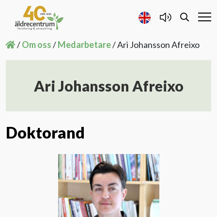
/
Om oss
/
Medarbetare
/
Ari Johansson Afreixo
Forskning och Utveckling
Ari Johansson Afreixo
Samarbete
Projekt
Doktorand
Publicerat
Om oss
Kontakta oss