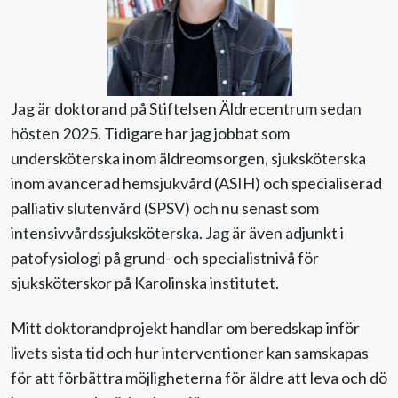
Evenemang
Aktuellt
Jag är doktorand på Stiftelsen Äldrecentrum sedan
hösten 2025. Tidigare har jag jobbat som
Nyhetsbrev
undersköterska inom äldreomsorgen, sjuksköterska
inom avancerad hemsjukvård (ASIH) och specialiserad
Till Äldre i centrum
palliativ slutenvård (SPSV) och nu senast som
intensivvårdssjuksköterska. Jag är även adjunkt i
patofysiologi på grund- och specialistnivå för
sjuksköterskor på Karolinska institutet.
Mitt doktorandprojekt handlar om beredskap inför
livets sista tid och hur interventioner kan samskapas
för att förbättra möjligheterna för äldre att leva och dö