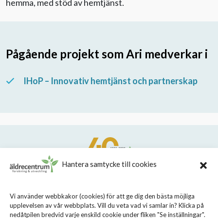
hemma, med stöd av hemtjänst.
Pågående projekt som Ari medverkar i
IHoP – Innovativ hemtjänst och partnerskap
Hantera samtycke till cookies
STIFTELSEN STOCKHOLMS LÄNS ÄLDRECENTRUM
Vi använder webbkakor (cookies) för att ge dig den bästa möjliga
upplevelsen av vår webbplats. Vill du veta vad vi samlar in? Klicka på
Sveavägen 155, 113 46 Stockholm
nedåtpilen bredvid varje enskild cookie under fliken "Se inställningar".