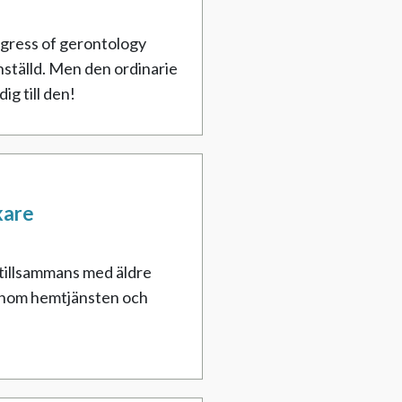
gress of gerontology
nställd. Men den ordinarie
ig till den!
kare
 tillsammans med äldre
 inom hemtjänsten och