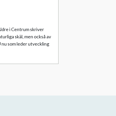
ldre i Centrum skriver
urliga skäl, men också av
 nu som leder utveckling