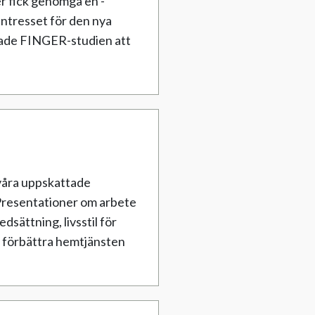
er fick genomgå en ­
 intresset för den nya
llade FINGER-studien att
våra uppskattade
 Presentationer om arbete
sättning, livsstil för
a förbättra hemtjänsten