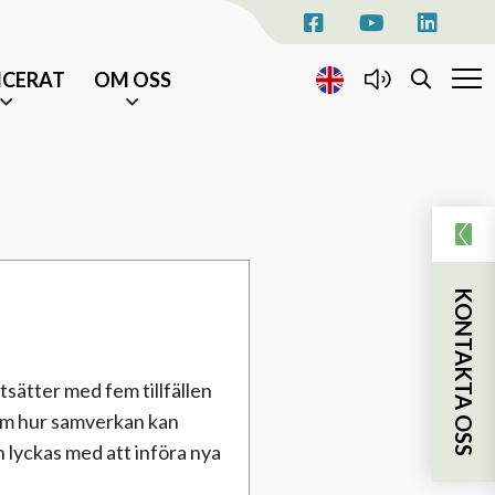
ICERAT
OM OSS
KONTAKTA OSS
EVENEMANG
AKTUELLT
KONTAKTA OSS
NYHETSBREV
TILL ÄLDRE I CENTRUM
sjukhusvistelse
sätter med fem tillfällen
om hur samverkan kan
ka insatser
 lyckas med att införa nya