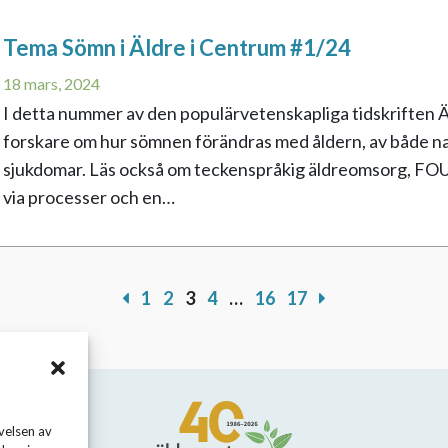
Tema Sömn i Äldre i Centrum #1/24
18 mars, 2024
I detta nummer av den populärvetenskapliga tidskriften Ä
forskare om hur sömnen förändras med åldern, av både nat
sjukdomar. Läs också om teckenspråkig äldreomsorg, FOU
via processer och en…
1
2
3
4
…
16
17
velsen av