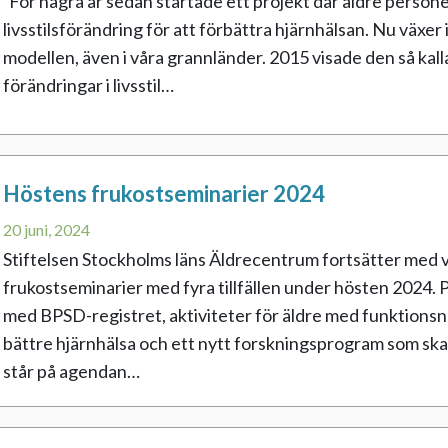
För några år sedan startade ett projekt där äldre person
livsstilsförändring för att förbättra hjärnhälsan. Nu växer
modellen, även i våra grannländer. 2015 visade den så ka
förändringar i livsstil…
Höstens frukostseminarier 2024
20 juni, 2024
Stiftelsen Stockholms läns Äldrecentrum fortsätter med 
frukostseminarier med fyra tillfällen under hösten 2024.
med BPSD-registret, aktiviteter för äldre med funktionsned
bättre hjärnhälsa och ett nytt forskningsprogram som sk
står på agendan…