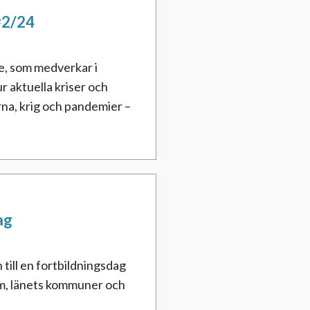
 #2/24
re, som medverkar i
 aktuella kriser och
na, krig och pandemier –
ag
ill en fortbildningsdag
lm, länets kommuner och