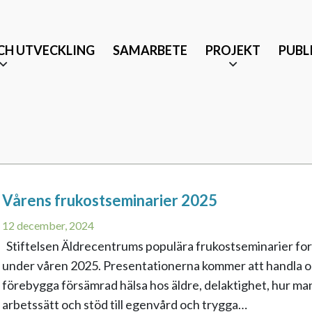
CH UTVECKLING
SAMARBETE
PROJEKT
PUBL
Vårens frukostseminarier 2025
Äldrevänlig stad
12 december, 2024
änst och partnerskap
Tryggt mottagande efter 
Stiftelsen Äldrecentrums populära frukostseminarier fort
under våren 2025. Presentationerna kommer att handla 
Musikbaserade terapeutis
förebygga försämrad hälsa hos äldre, delaktighet, hur man
arbetssätt och stöd till egenvård och trygga…